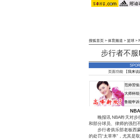
搜狐首页
>
体育频道
>
篮球
>
步行者不服
SPO
页面功能 【
我来说
范帅苦恼
大师杯组
鲁能申诉
NB
晚报讯 NBA昨天对步
和部分球员、律师的强烈
步行者俱乐部老板西蒙在
的处罚“太草率”，尤其是