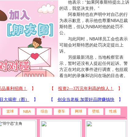
他表示：“如果阿泰斯特提出上诉
的话，我坚决支持。”
阿泰斯特也在声明中对自己的行
为表示歉意，表示他也尊重NBA总裁
斯特恩，但认为NBA对他的处罚不
公。
与此同时，NBA球员工会也表示
可能会对斯特恩的处罚决定提出上
诉。
另据最新消息，当地检察官表
示，暂时还没有人提起任何起诉。警
方正在对此次事件进行调查，包括观
看当时的录像和访问在场的目击者。
篮球
综合
赛车
网球
壁纸
性感
NBA