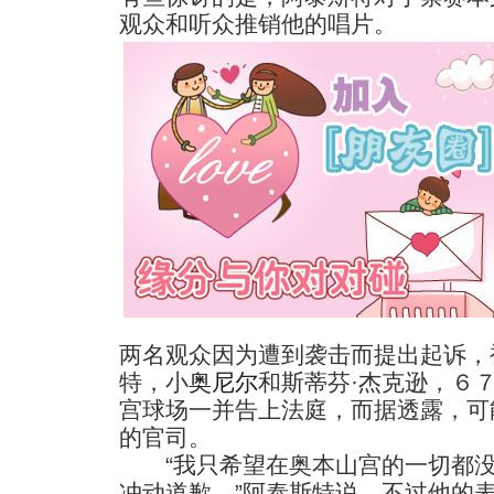
观众和听众推销他的唱片。
两名观众因为遭到袭击而提出起诉，
特，小
奥尼尔
和斯蒂芬·杰克逊，６
宫球场一并告上法庭，而据透露，可
的官司。
“我只希望在奥本山宫的一切都没
冲动道歉。”阿泰斯特说，不过他的