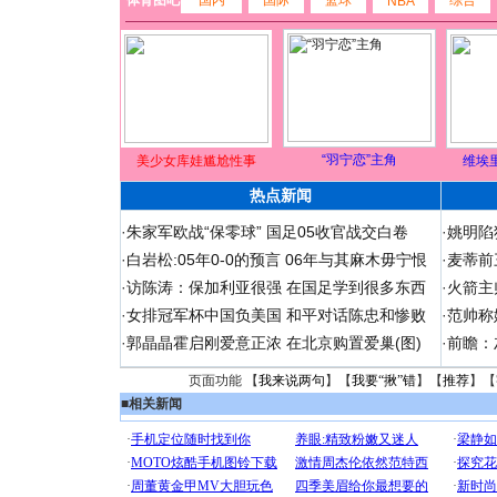
体育图吧
国内
国际
篮球
综合
NBA
“羽宁恋”主角
美少女库娃尴尬性事
维埃
热点新闻
·
朱家军欧战“保零球” 国足05收官战交白卷
·
姚明陷
·
白岩松:05年0-0的预言 06年与其麻木毋宁恨
·
麦蒂前
·
访陈涛：保加利亚很强 在国足学到很多东西
·
火箭主
·
女排冠军杯中国负美国 和平对话陈忠和惨败
·
范帅称
·
郭晶晶霍启刚爱意正浓 在北京购置爱巢(图)
·
前瞻：
页面功能 【
我来说两句
】【
我要“揪”错
】【
推荐
】【
■
相关新闻