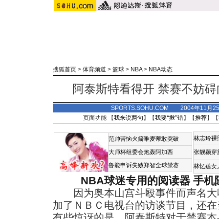
搜狐首页
>
体育频道
>
篮球
>
NBA
>
NBA动态
阿泰斯特看得开 禁赛不妨
SPORTS.SOHU.COM 2004年11月
页面功能 【
我来说两句
】【
我要“揪”错
】【
推荐
】【
林志玲裸
范帅苦恼火箭唯麦蒂敢突破
大师杯组委会炮轰阿加西
张靓颖穿
鲁能申诉失败郑智全球禁赛
林忆莲女
NBA球迷专用的阅读器
手机
因为奥本山宫斗殴事件而声名大
加了ＮＢＣ电视台的访谈节目，还在
有些惊讶的是，阿泰斯特对于禁赛本