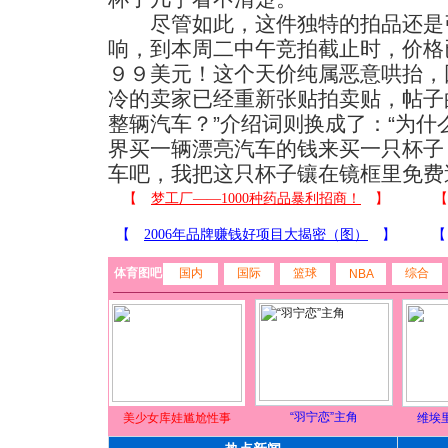
尽管如此，这件独特的拍品还是
响，到本周二中午竞拍截止时，价格
９９美元！这个天价纯属恶意哄抬，
冷的卖家已经重新张贴拍卖贴，帖子
整辆汽车？”介绍词则换成了：“为
界买一辆漂亮汽车的钱来买一只杯子
车吧，我把这只杯子镶在镜框里免费
体育图吧
国内
国际
篮球
综合
NBA
“羽宁恋”主角
美少女库娃尴尬性事
维埃