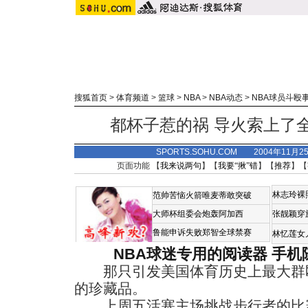
搜狐首页
>
体育频道
>
篮球
>
NBA
>
NBA动态
>
NBA球员斗殴
都杯子惹的祸 导火索上了
SPORTS.SOHU.COM 2004年11月
页面功能 【
我来说两句
】【
我要“揪”错
】【
推荐
】【
林志玲裸
范帅苦恼火箭唯麦蒂敢突破
大师杯组委会炮轰阿加西
张靓颖穿
鲁能申诉失败郑智全球禁赛
林忆莲女
NBA球迷专用的阅读器
手机
那只引发美国体育历史上最大群殴
的珍藏品。
上周五活塞主场挑战步行者的比赛