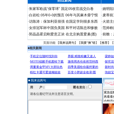
热点新闻
·
朱家军欧战“保零球” 国足05收官战交白卷
·
姚明陷
·
白岩松:05年0-0的预言 06年与其麻木毋宁恨
·
麦蒂前
·
访陈涛：保加利亚很强 在国足学到很多东西
·
火箭主
·
女排冠军杯中国负美国 和平对话陈忠和惨败
·
范帅称
·
郭晶晶霍启刚爱意正浓 在北京购置爱巢(图)
·
前瞻：
页面功能 【
我来说两句
】【
我要“揪”错
】【
推荐
】【
■
相关新闻
■ 我来说两句
用 户：
匿名发出：
请各位遵纪守法并注意语言文明。