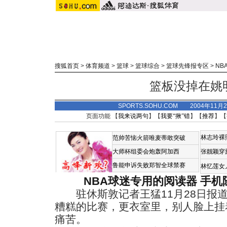
搜狐首页
>
体育频道
>
篮球
>
篮球综合
>
篮球先锋报专区
>
NB
篮板没掉在姚
SPORTS.SOHU.COM 2004年11月
页面功能 【
我来说两句
】【
我要“揪”错
】【
推荐
】【
林志玲裸
范帅苦恼火箭唯麦蒂敢突破
大师杯组委会炮轰阿加西
张靓颖穿
鲁能申诉失败郑智全球禁赛
林忆莲女
NBA球迷专用的阅读器
手机
驻休斯敦记者王猛11月28日报道
糟糕的比赛，更衣室里，别人脸上挂
痛苦。