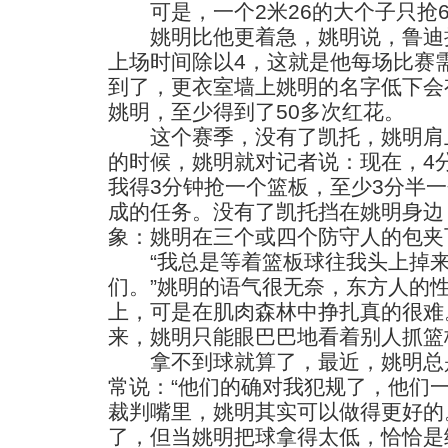
可是，一个2米26的大个子只抢6
姚明比他更着急，姚明说，鲁迪执
上场时间除以4，这就是他每场比赛
到了，更衣室墙上姚明的名字低下会
姚明，至少得到了50多次红花。
这个赛季，没有了凯托，姚明肩上
的时候，姚明就对记者说：现在，4
我得3分钟抢一个篮板，至少3分半
成的任务。没有了凯托挡在姚明身边
象：姚明在三个或四个防守人的包夹
“我总是等着篮板球往我头上掉来
们。”姚明的语气很无奈，东方人的
上，可是在肌肉森林中挣扎真的很难
来，姚明只能眼巴巴地看着别人抓篮
拿不到球就算了，最近，姚明总是
常说：“他们的确对我犯规了，他们
裁判嘴里，姚明其实可以做得更好的
了，但当姚明把球拿得太低，恰恰是