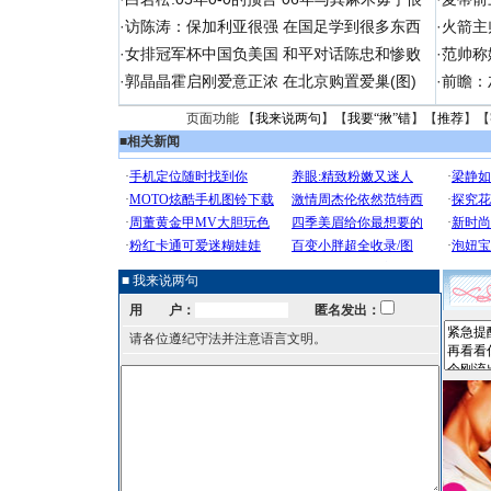
·
访陈涛：保加利亚很强 在国足学到很多东西
·
火箭主
·
女排冠军杯中国负美国 和平对话陈忠和惨败
·
范帅称
·
郭晶晶霍启刚爱意正浓 在北京购置爱巢(图)
·
前瞻：
页面功能 【
我来说两句
】【
我要“揪”错
】【
推荐
】【
■
相关新闻
■ 我来说两句
用 户：
匿名发出：
请各位遵纪守法并注意语言文明。