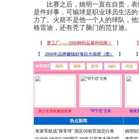
比赛之后，姚明一直在自责，表情
是件好事，可输球是职业球员生活的
力了。火箭不是他一个人的球队，他
格雷迪，还有秃了脑门的范甘迪。
体育图吧
国内
国际
篮球
综合
NBA
“羽宁恋”主角
美少女库娃尴尬性事
维埃
热点新闻
·
朱家军欧战“保零球” 国足05收官战交白卷
·
姚明陷
·
白岩松:05年0-0的预言 06年与其麻木毋宁恨
·
麦蒂前