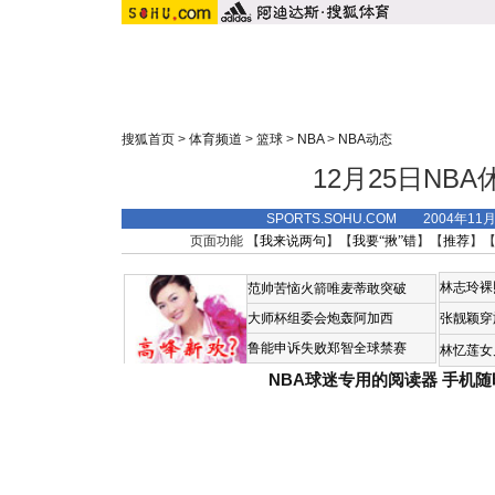
搜狐首页
>
体育频道
>
篮球
>
NBA
>
NBA动态
12月25日NB
SPORTS.SOHU.COM 2004年11
页面功能 【
我来说两句
】【
我要“揪”错
】【
推荐
】
林志玲裸
范帅苦恼火箭唯麦蒂敢突破
大师杯组委会炮轰阿加西
张靓颖穿
鲁能申诉失败郑智全球禁赛
林忆莲女
NBA球迷专用的阅读器
手机随