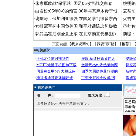
·
朱家军欧战“保零球” 国足05收官战交白卷
·
姚明陷
·
白岩松:05年0-0的预言 06年与其麻木毋宁恨
·
麦蒂前
·
访陈涛：保加利亚很强 在国足学到很多东西
·
火箭主
·
女排冠军杯中国负美国 和平对话陈忠和惨败
·
范帅称
·
郭晶晶霍启刚爱意正浓 在北京购置爱巢(图)
·
前瞻：
页面功能 【
我来说两句
】【
我要“揪”错
】【
推荐
】
■
相关新闻
■ 我来说两句
用 户：
匿名发出：
请各位遵纪守法并注意语言文明。