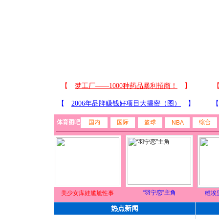
体育图吧
国内
国际
篮球
综合
NBA
“羽宁恋”主角
美少女库娃尴尬性事
维埃
热点新闻