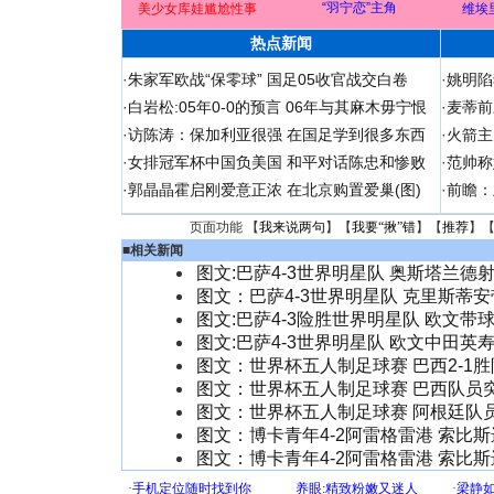
“羽宁恋”主角
美少女库娃尴尬性事
维埃
热点新闻
·
朱家军欧战“保零球” 国足05收官战交白卷
·
姚明陷
·
白岩松:05年0-0的预言 06年与其麻木毋宁恨
·
麦蒂前
·
访陈涛：保加利亚很强 在国足学到很多东西
·
火箭主
·
女排冠军杯中国负美国 和平对话陈忠和惨败
·
范帅称
·
郭晶晶霍启刚爱意正浓 在北京购置爱巢(图)
·
前瞻：
页面功能 【
我来说两句
】【
我要“揪”错
】【
推荐
】
■
相关新闻
图文:巴萨4-3世界明星队 奥斯塔兰德
图文：巴萨4-3世界明星队 克里斯蒂
图文:巴萨4-3险胜世界明星队 欧文带
图文:巴萨4-3世界明星队 欧文中田英
图文：世界杯五人制足球赛 巴西2-1
图文：世界杯五人制足球赛 巴西队员
图文：世界杯五人制足球赛 阿根廷队
图文：博卡青年4-2阿雷格雷港 索比
图文：博卡青年4-2阿雷格雷港 索比