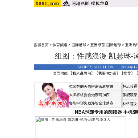
搜狐首页
>
体育频道
>
国际足球
>
五洲绿茵-国际足球
>
五洲热
组图：性感浪漫 凯瑟琳-
SPORTS.SOHU.COM 2004年1
页面功能 【
我来说两句
】【
我要“揪”错
】【
推荐
】
林志玲裸
范帅苦恼火箭唯麦蒂敢突破
大师杯组委会炮轰阿加西
张靓颖穿
鲁能申诉失败郑智全球禁赛
林忆莲女
NBA球迷专用的阅读器
手机随