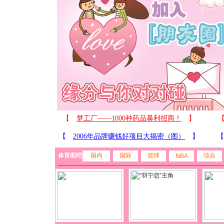
体育图吧
国内
国际
篮球
综合
NBA