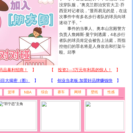
没穿队服，”奥克兰郡治安官大卫·乔
西亚对记者说，“显而易见的是，在这
次事件中有多名步行者队的球员向球
迷动了手。”
事件的当事人、奥本山宫殿警方
负责人詹姆斯·曼宁则透露，4名步行
者队的球员肯定会被告上法庭，而指
控他们的罪名将是人身攻击和打架斗
殴。邱季
篮球
综合
赛车
网球
壁纸
性感
NBA