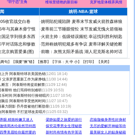
“羽宁恋”主角
维埃里猎艳的新目标
克罗地亚体模弄风情
闻
姚明-NBA-篮球
足05收官战交白卷
·
姚明陷犯规陷阱 麦蒂末节发威火箭胜森林狼
 06年与其麻木毋宁恨
·
麦蒂前三节睡眼惺忪 末节发威无愧火箭领袖
在国足学到很多东西
·
火箭主帅：低级错误频犯 幸运找到胜利钥匙
和平对话陈忠和惨败
·
范帅称姚明犯规多有争议 麦蒂详解关键抢断
北京购置爱巢(图)
·
前瞻：灰熊太阳矛盾战 湖人尼克斯名帅对话
说两句
】【
我要“揪”错
】【
推荐
】【字体：
大
中
小
】【
打印
】 【
关闭
】
剧上升 阿泰斯特球衣美国热销
(12/01 18:14)
赛 父亲罗恩重新工作为家挣钱
(11/30 14:44)
人断言：阿泰斯特将提前解禁
(11/29 12:44)
泰斯特 他们骂得特别难听
(11/29 10:53)
音乐时间 阿泰斯特转行推销唱片
(11/27 10:54)
到脑后 阿泰斯特享受悠闲时间
(11/27 10:47)
满暴力阴影 乔丹曾被他打断肋骨
(11/26 10:19)
角阿泰斯特 不打篮球改卖唱片
(11/25 03:32)