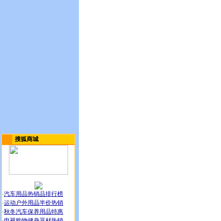
搜狐商城
·
汽车用品热销品排行榜
·
运动户外用品半价热销
·
秋冬汽车保养用品特惠
·
电视购物健身器材热销