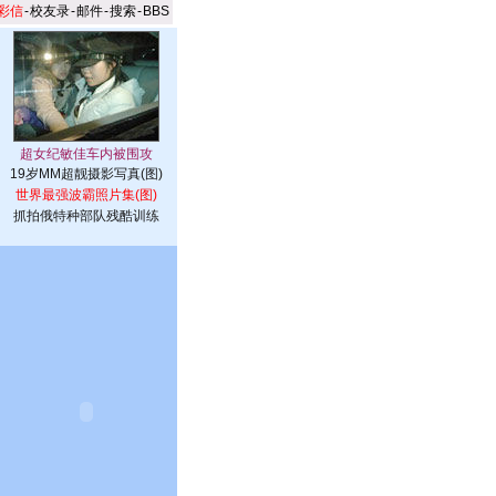
彩信
-
校友录
-
邮件
-
搜索
-
BBS
19岁MM超靓摄影写真(图)
世界最强波霸照片集(图)
抓拍俄特种部队残酷训练