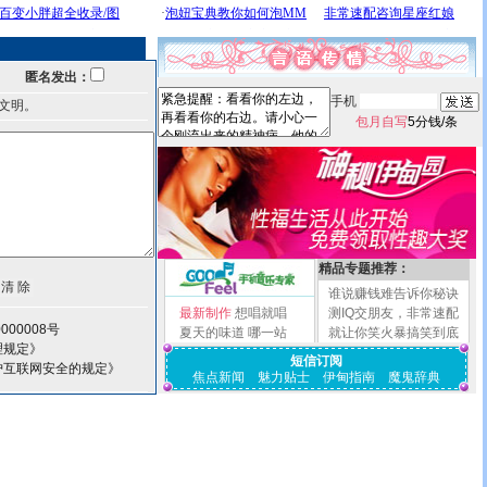
匿名发出：
手机
文明。
包月自写
5分钱/条
精品专题推荐：
谁说赚钱难告诉你秘诀
最新制作
想唱就唱
测IQ交朋友，非常速配
000008号
夏天的味道
哪一站
就让你笑火暴搞笑到底
理规定》
短信订阅
护互联网安全的规定》
焦点新闻
魅力贴士
伊甸指南
魔鬼辞典