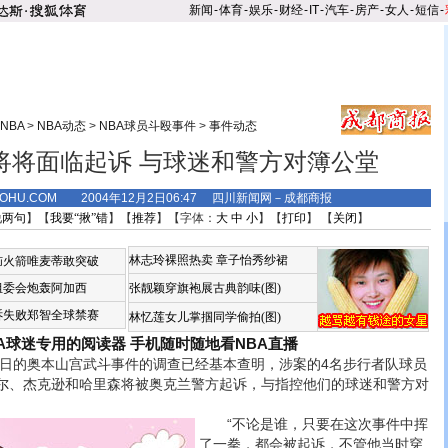
新闻
-
体育
-
娱乐
-
财经
-
IT
-
汽车
-
房产
-
女人
-
短信
-
NBA
>
NBA动态
>
NBA球员斗殴事件
>
事件动态
将将面临起诉 与球迷和警方对簿公堂
.SOHU.COM 2004年12月2日06:47 四川新闻网－成都商报
说两句
】【
我要“揪”错
】【
推荐
】【字体：
大
中
小
】【
打印
】 【
关闭
】
林志玲裸照热卖
章子怡秀纱裙
恼火箭唯麦蒂敢突破
组委会炮轰阿加西
张靓颖穿旗袍展古典韵味(图)
诉失败郑智全球禁赛
林忆莲女儿掌掴同学偷拍(图)
BA球迷专用的阅读器
手机随时随地看NBA直播
日的奥本山宫武斗事件的调查已经基本查明，涉案的4名步行者队球员
尔
、杰克逊和哈里森将被奥克兰警方起诉，与指控他们的球迷和警方对
“不论是谁，只要在这次事件中挥
了一拳，都会被起诉，不管他当时穿