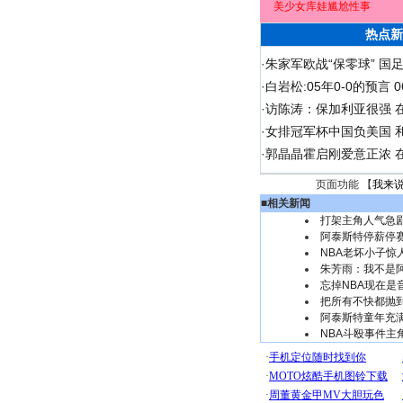
美少女库娃尴尬性事
热点新
·
朱家军欧战“保零球” 国
·
白岩松:05年0-0的预言
·
访陈涛：保加利亚很强 
·
女排冠军杯中国负美国 
·
郭晶晶霍启刚爱意正浓 在
页面功能 【
我来
■
相关新闻
打架主角人气急
阿泰斯特停薪停
NBA老坏小子惊
朱芳雨：我不是阿
忘掉NBA现在是
把所有不快都抛
阿泰斯特童年充
NBA斗殴事件主