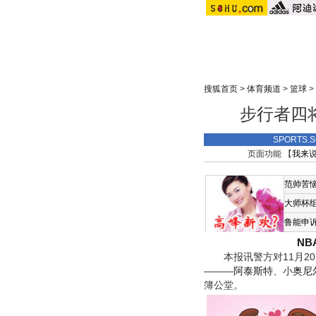
搜狐首页
>
体育频道
>
篮球
>
步行者四
SPORTS
页面功能 【
我来
范帅苦
大师杯
鲁能申
N
本报讯警方对11月20
———
阿泰斯特
、小
奥尼
簿公堂。