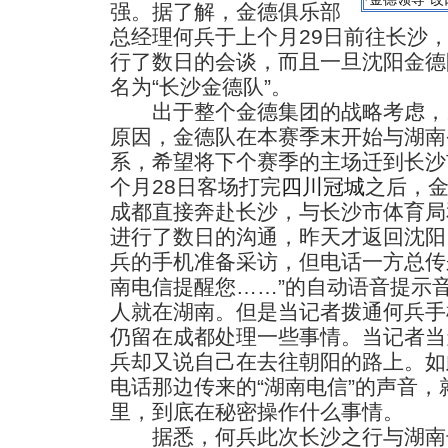
强。据了解，金德俱乐部
总经理何兵于上个月29日前往长沙
行了数日的会谈，而且一旦沈阳金德
名为“长沙金德队”。
出于整个金德集团的战略考虑，
原因，金德队在本赛季末开始与湖南
系，希望将下个赛季的主场迁到长沙
个月28日客场打完
四川冠城
之后，
成都直接奔赴长沙，与长沙市体育局
进行了数日的沟通，昨天才返回沈阳
兵的手机准备采访，但电话一方总传
南电信提醒您……”的自动语音提示
人就在湖南。但是当记者拨通何兵手
仍留在成都处理一些事情。当记者当
兵却又说自己在去往朝阳的路上。如
电话那边传来的“湖南电信”的声音
里，到底在秘密操作什么事情。
据悉，何兵此次长沙之行与湖南