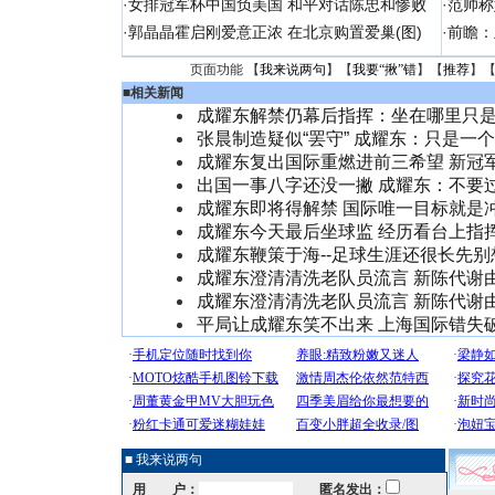
·
女排冠军杯中国负美国 和平对话陈忠和惨败
·
范帅称
·
郭晶晶霍启刚爱意正浓 在北京购置爱巢(图)
·
前瞻：
页面功能 【
我来说两句
】【
我要“揪”错
】【
推荐
】
■
相关新闻
成耀东解禁仍幕后指挥：坐在哪里只
张晨制造疑似“罢守” 成耀东：只是一
成耀东复出国际重燃进前三希望 新冠
出国一事八字还没一撇 成耀东：不要
成耀东即将得解禁 国际唯一目标就是
成耀东今天最后坐球监 经历看台上指
成耀东鞭策于海--足球生涯还很长先别
成耀东澄清清洗老队员流言 新陈代谢
成耀东澄清清洗老队员流言 新陈代谢
平局让成耀东笑不出来 上海国际错失
■ 我来说两句
用 户：
匿名发出：