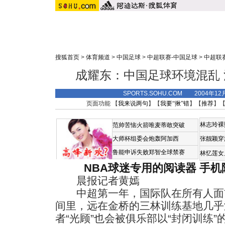
搜狐首页
>
体育频道
>
中国足球
>
中超联赛-中国足球
>
中超联
成耀东：中国足球环境混乱
SPORTS.SOHU.COM 2004年1
页面功能 【
我来说两句
】【
我要“揪”错
】【
推荐
】
林志玲裸
范帅苦恼火箭唯麦蒂敢突破
大师杯组委会炮轰阿加西
张靓颖穿
鲁能申诉失败郑智全球禁赛
林忆莲女
NBA球迷专用的阅读器
手机
晨报记者黄嫣
中超第一年，国际队在所有人面
间里，远在金桥的三林训练基地几乎
者“光顾”也会被俱乐部以“封闭训练