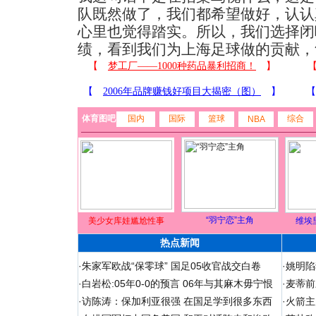
队既然做了，我们都希望做好，认认
心里也觉得踏实。所以，我们选择闭
绩，看到我们为上海足球做的贡献，
体育图吧
国内
国际
篮球
综合
NBA
“羽宁恋”主角
美少女库娃尴尬性事
维埃
热点新闻
·
朱家军欧战“保零球” 国足05收官战交白卷
·
姚明陷
·
白岩松:05年0-0的预言 06年与其麻木毋宁恨
·
麦蒂前
·
访陈涛：保加利亚很强 在国足学到很多东西
·
火箭主