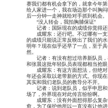
赛我们都有机会拿下的，就拿今年第
给人家进一个，我在场边那个叫胸闷
后一分钟一走神就给对手抓到机会。
“没人转会，我拍胸脯保证”
记者：国际现在的成绩你觉得还
成耀东：还行吧。不过哪有一支
的成绩只能说正常反映出了我们的水
明年？现在似乎还早了一点，至于具
然。
记者：有没有想过培养新队员，
和张晨这批年轻队员表现都相当抢眼
成耀东：有这方面想法，但绝对
年还会采取以老带新的方式。你现在
其实和我们老队员的教导分不开。
记者：说到老队员，似乎申思和
场了，外界现在对此传言纷纷啊。
成耀东：没有外面想得那么复杂
愈，为了保护他所以一直没有让他进