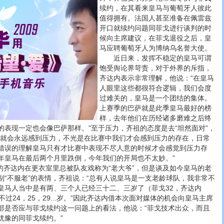
续约，在其看来皇马与葡萄牙人彼此
值得拥有。法国人甚至准备在佩雷兹
开口就续约问题同菲戈进行谈判的时
候向主席建议，在菲戈退役之后，皇
马应聘葡萄牙人为博纳乌名誉大使。
近日来，发挥不稳定的皇马可谓
饱受舆论界苛责，对于外界的斥指，
齐达内表示非常理解，他说：“在皇马
人眼里这些都很符合逻辑，我们会度
过难关的，皇马是一个团结的集体。
上赛季的巴萨就是此季皇马最好的榜
样，去年他们在历经诸多磨难之后终
的表现一定也会像巴萨那样。”至于压力，齐祖的态度是去“坦然面对”，
，就会永远感到压力，不光是在比赛中我们才会感到压力的存在，日常
错误的理解皇马只有才比赛中表现不尽人意的时候才会感觉到压力存
年皇马在最后两个月里跌倒，今年我们的开局也不太妙。”
的齐达内在更衣室里总被队友戏称为“老大爷”，但是谈及如今皇马的老
副“不服老”的表情，齐祖说：“总有人说皇马是一支老龄球队，我非常不
皇马人当中是有两、三个人已经三十二、三岁了（菲戈32，齐达内
过24，25，29...岁。”因此齐达内借本次面对媒体的机会向皇马主席
部是否应与菲戈续约这一问题上的看法，他说：“菲戈技术出众，而且
犹豫的同菲戈续约。”