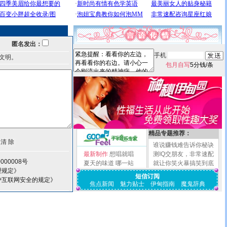
匿名发出：
手机
文明。
包月自写
5分钱/条
精品专题推荐：
谁说赚钱难告诉你秘诀
最新制作
想唱就唱
测IQ交朋友，非常速配
000008号
夏天的味道
哪一站
就让你笑火暴搞笑到底
理规定》
短信订阅
护互联网安全的规定》
焦点新闻
魅力贴士
伊甸指南
魔鬼辞典