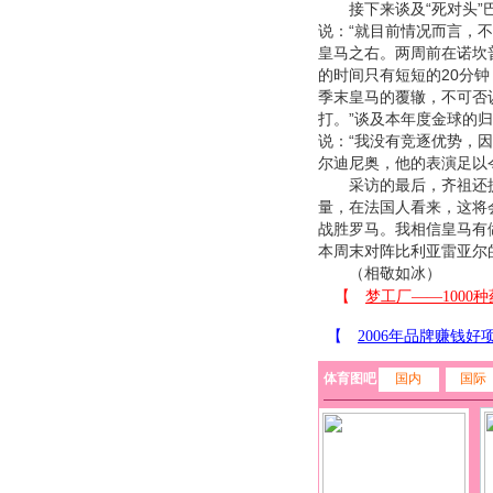
接下来谈及“死对头”巴
说：“就目前情况而言，
皇马之右。两周前在诺坎
的时间只有短短的20分
季末皇马的覆辙，不可否
打。”谈及本年度金球的
说：“我没有竞逐优势，
尔迪尼奥，他的表演足以
采访的最后，齐祖还提
量，在法国人看来，这将会
战胜罗马。我相信皇马有
本周末对阵比利亚雷亚尔
（相敬如冰）
体育图吧
国内
国际