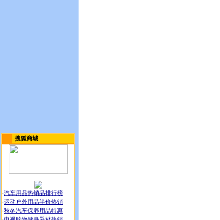
搜狐商城
·
汽车用品热销品排行榜
·
运动户外用品半价热销
·
秋冬汽车保养用品特惠
·
电视购物健身器材热销