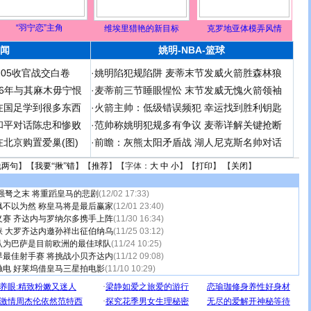
“羽宁恋”主角
维埃里猎艳的新目标
克罗地亚体模弄风情
闻
姚明-NBA-篮球
足05收官战交白卷
·
姚明陷犯规陷阱 麦蒂末节发威火箭胜森林狼
 06年与其麻木毋宁恨
·
麦蒂前三节睡眼惺忪 末节发威无愧火箭领袖
在国足学到很多东西
·
火箭主帅：低级错误频犯 幸运找到胜利钥匙
和平对话陈忠和惨败
·
范帅称姚明犯规多有争议 麦蒂详解关键抢断
北京购置爱巢(图)
·
前瞻：灰熊太阳矛盾战 湖人尼克斯名帅对话
说两句
】【
我要“揪”错
】【
推荐
】【字体：
大
中
小
】【
打印
】 【
关闭
】
强弩之末 将重蹈皇马的悲剧
(12/02 17:33)
飙不以为然 称皇马将是最后赢家
(12/01 23:40)
义赛 齐达内与罗纳尔多携手上阵
(11/30 16:34)
睐 大罗齐达内邀孙祥出征伯纳乌
(11/25 03:12)
认为巴萨是目前欧洲的最佳球队
(11/24 10:25)
界最佳射手赛 将挑战小贝齐达内
(11/12 09:08)
触电 好莱坞借皇马三星拍电影
(11/10 10:29)