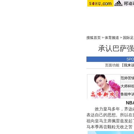
搜狐首页
>
体育频道
>
国际足
承认巴萨强
SP
页面功能 【
我来
范帅苦
大师杯
鲁能申
N
效力
皇马
多年，
齐达
表达自己的思想。所以在
祖向皇马主席佩雷兹发起
马本季再尝颗粒无收之苦