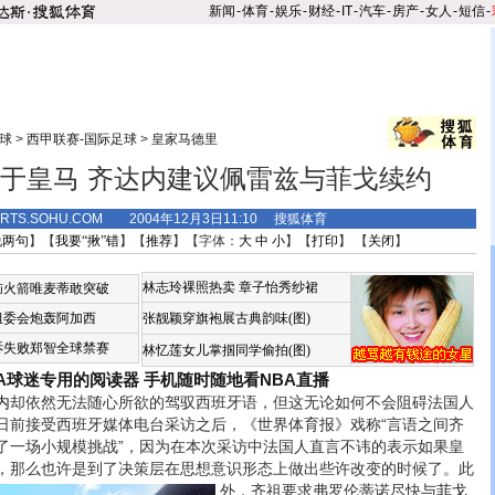
新闻
-
体育
-
娱乐
-
财经
-
IT
-
汽车
-
房产
-
女人
-
短信
-
球
>
西甲联赛-国际足球
>
皇家马德里
于皇马 齐达内建议佩雷兹与菲戈续约
ORTS.SOHU.COM 2004年12月3日11:10 搜狐体育
说两句
】【
我要“揪”错
】【
推荐
】【字体：
大
中
小
】【
打印
】 【
关闭
】
林志玲裸照热卖
章子怡秀纱裙
恼火箭唯麦蒂敢突破
组委会炮轰阿加西
张靓颖穿旗袍展古典韵味(图)
诉失败郑智全球禁赛
林忆莲女儿掌掴同学偷拍(图)
BA球迷专用的阅读器
手机随时随地看NBA直播
内
却依然无法随心所欲的驾驭西班牙语，但这无论如何不会阻碍法国人
日前接受西班牙媒体电台采访之后，《世界体育报》戏称“言语之间齐
了一场小规模挑战”，因为在本次采访中法国人直言不讳的表示如果皇
，那么也许是到了决策层在思想意识形态上做出些许改变的时候了。此
外
，齐祖要求弗罗伦蒂诺尽快与
菲戈