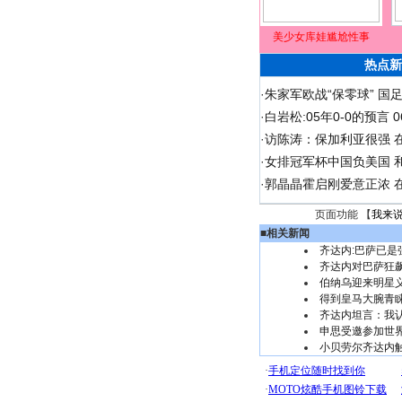
美少女库娃尴尬性事
热点新
·
朱家军欧战“保零球” 国
·
白岩松:05年0-0的预言
·
访陈涛：保加利亚很强 
·
女排冠军杯中国负美国 
·
郭晶晶霍启刚爱意正浓 在
页面功能 【
我来
■
相关新闻
齐达内:巴萨已是
齐达内对巴萨狂
伯纳乌迎来明星
得到皇马大腕青
齐达内坦言：我
申思受邀参加世
小贝劳尔齐达内