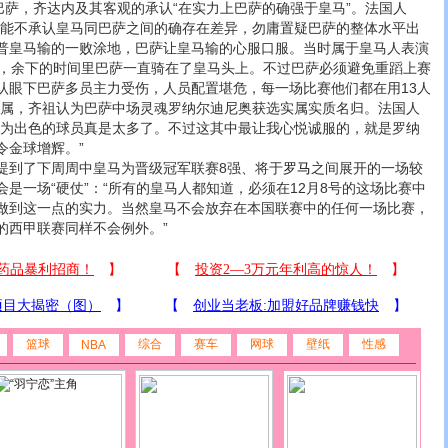
萨，齐达内及其客观的承认“在实力上巴萨的确强于皇马”。法国人
不能不承认皇马同巴萨之间的确存在差异，勿庸置疑巴萨的整体水平出
普皇马输的一败涂地，巴萨让皇马输的心服口服。当时属于皇马人表演
钟，余下的时间里巴萨一直骑在了皇马头上。不过巴萨必须避免重蹈上赛
认眼下巴萨多员主力受伤，人员配置堪危，每一场比赛他们都在用13人
归属，齐祖认为巴萨中场灵魂罗纳尔迪尼奥获选实属实质名归。法国人
因为出色的球员真是太多了。不过这其中最让我心悦诚服的，就是罗纳
令金球增辉。”
到了下周周中皇马为晋级冠军联赛8强、将于
罗马
之间展开的一场较
是一场“硬仗”：“所有的皇马人都知道，必须在12月8号的这场比赛中
做到这一点的实力。当然皇马不会放弃在本国联赛中的任何一场比赛，
的西甲联赛同样不会例外。”
篮球
综合
赛车
网球
壁纸
性感
NBA