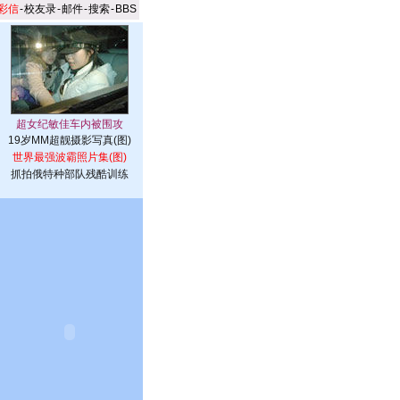
彩信
-
校友录
-
邮件
-
搜索
-
BBS
19岁MM超靓摄影写真(图)
世界最强波霸照片集(图)
抓拍俄特种部队残酷训练