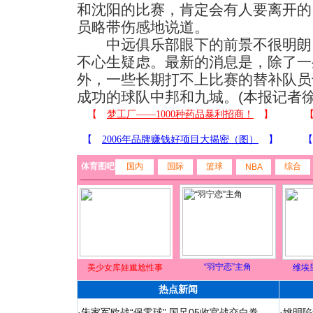
和沈阳的比赛，肯定会有人要离开的
员略带伤感地说道。
中远俱乐部眼下的前景不很明朗
不心生疑虑。最新的消息是，除了一
外，一些长期打不上比赛的替补队员
成功的球队中邦和九城。(本报记者徐
体育图吧
国内
国际
篮球
综合
NBA
“羽宁恋”主角
美少女库娃尴尬性事
维埃
热点新闻
·
朱家军欧战“保零球” 国足05收官战交白卷
·
姚明陷