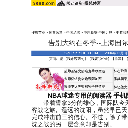
搜狐首页
>
体育频道
>
中国足球
>
中超联赛-中国足球
>
中超联
告别大约在冬季--上海国
SPORTS.SOHU.COM 2004年12月
页面功能 【
我来说两句
】【
我要“揪”错
】【
推荐
】
林志玲裸
范帅苦恼火箭唯麦蒂敢突破
大师杯组委会炮轰阿加西
张靓颖穿
鲁能申诉失败郑智全球禁赛
林忆莲女
NBA球迷专用的阅读器
手机
带着誓拿3分的雄心，国际队今天
客战之旅。遥远的沈阳，虽然早已天
完成冲击前三的信心。不过，除了带
沈之战的另一层含意却是告别。