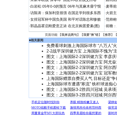
·
白岩松:05年0-0的预言 06年与其麻木毋宁恨
·
麦蒂前
·
访陈涛：保加利亚很强 在国足学到很多东西
·
火箭主
·
女排冠军杯中国负美国 和平对话陈忠和惨败
·
范帅称
·
郭晶晶霍启刚爱意正浓 在北京购置爱巢(图)
·
前瞻：
页面功能 【
我来说两句
】【
我要“揪”错
】【
推荐
】
■
相关新闻
免费看球刺激上海国际球市 “八万人”
2-2战平深圳健力宝 上海国际不愧为“主
图文：上海国际2-2深圳健力宝 李彦
图文：上海国际2-2深圳健力宝 阿尤
图文：上海国际2-2深圳健力宝 阿尔
图文：上海国际2-2深圳健力宝 冠军
上海国际赠票自费买人气 目标还是“争
上海国际球市遭遇“寒流” 铁杆球迷痴
图文：上海国际3-2胜四川冠城 吴承
图文：上海国际3-2胜四川冠城 阿尔