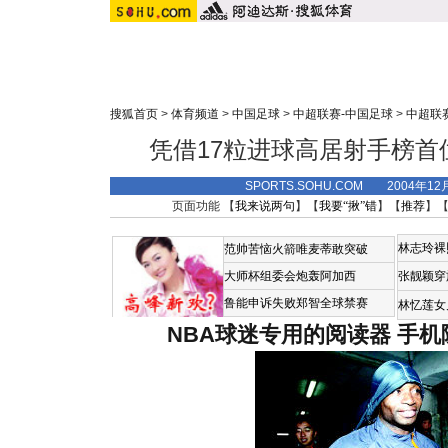
搜狐首页
>
体育频道
>
中国足球
>
中超联赛-中国足球
>
中超联
凭借17粒进球高居射手榜首
SPORTS.SOHU.COM 2004年1
页面功能 【
我来说两句
】【
我要“揪”错
】【
推荐
】
林志玲裸
范帅苦恼火箭唯麦蒂敢突破
大师杯组委会炮轰阿加西
张靓颖穿
鲁能申诉失败郑智全球禁赛
林忆莲女
NBA球迷专用的阅读器
手机