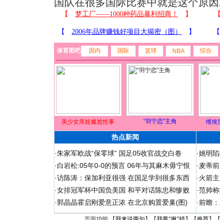
国队在很多国际比赛中就是这个原因
体育图吧
国内
国际
篮球
综合
NBA
“羽宁恋”主角
美少女库娃尴尬性事
维埃
热点新闻
·
朱家军欧战“保零球” 国足05收官战交白卷
·
姚明陷
·
白岩松:05年0-0的预言 06年与其麻木毋宁恨
·
麦蒂前
·
访陈涛：保加利亚很强 在国足学到很多东西
·
火箭主
·
女排冠军杯中国负美国 和平对话陈忠和惨败
·
范帅称
·
郭晶晶霍启刚爱意正浓 在北京购置爱巢(图)
·
前瞻：
页面功能 【
我来说两句
】【
我要“揪”错
】【
推荐
】