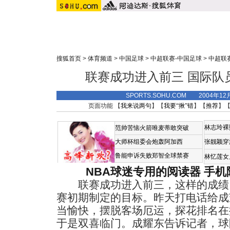
搜狐首页
>
体育频道
>
中国足球
>
中超联赛-中国足球
>
中超联
联赛成功进入前三 国际队
SPORTS.SOHU.COM 2004年1
页面功能 【
我来说两句
】【
我要“揪”错
】【
推荐
】
林志玲裸
范帅苦恼火箭唯麦蒂敢突破
大师杯组委会炮轰阿加西
张靓颖穿
鲁能申诉失败郑智全球禁赛
林忆莲女
NBA球迷专用的阅读器
手机
联赛成功进入前三，这样的成绩
赛初期制定的目标。昨天打电话给成
当愉快，摆脱客场厄运，探花排名在
于是双喜临门。成耀东告诉记者，球