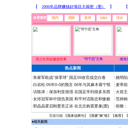
体育图吧
国内
国际
篮球
综合
NBA
“羽宁恋”主角
美少女库娃尴尬性事
维埃
热点新闻
·
朱家军欧战“保零球” 国足05收官战交白卷
·
姚明陷
·
白岩松:05年0-0的预言 06年与其麻木毋宁恨
·
麦蒂前
·
访陈涛：保加利亚很强 在国足学到很多东西
·
火箭主
·
女排冠军杯中国负美国 和平对话陈忠和惨败
·
范帅称
·
郭晶晶霍启刚爱意正浓 在北京购置爱巢(图)
·
前瞻：
页面功能 【
我来说两句
】【
我要“揪”错
】【
推荐
】
■
相关新闻