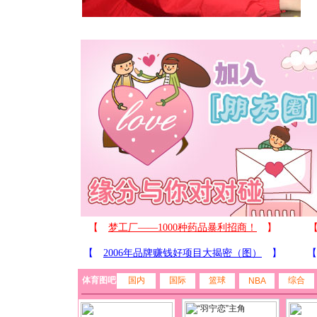
体育图吧
国内
国际
篮球
综合
NBA