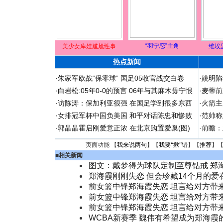
“羽宁恋”主角
美少女库娃尴尬性事
维埃
热点新闻
·
朱家军欧战“保零球” 国足05收官战交白卷
·
姚明陷
·
白岩松:05年0-0的预言 06年与其麻木毋宁恨
·
麦蒂前
·
访陈涛：保加利亚很强 在国足学到很多东西
·
火箭主
·
女排冠军杯中国负美国 和平对话陈忠和惨败
·
范帅称
·
郭晶晶霍启刚爱意正浓 在北京购置爱巢(图)
·
前瞻：
页面功能 【
我来说两句
】【
我要“揪”错
】【
推荐
】
■
相关新闻
图文：戴梦得为球队定制至尊钻戒 郑
郑海霞刚刚失恋 但会珍藏14个月的爱
前女篮中锋郑海霞失恋 坦言给对方带
前女篮中锋郑海霞失恋 坦言给对方带
前女篮中锋郑海霞失恋 坦言给对方带
WCBA新赛季 魏伟有希望成为郑海霞的