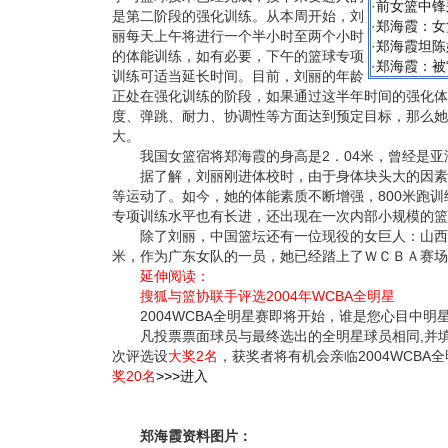
·
前女篮中锋
是第二阶段的强化训练。从本周开始，刘
·
郑海霞：女
丽每天上午将进行一个半小时至两个小时
·
郑海霞坦陈
的体能训练，如有必要，下午的篮球专项
·
郑海霞：被“
训练可适当延长时间。目前，刘丽的年龄
正处在强化训练的阶段，如果通过这半年时间的强化体
度、弹跳、耐力、协调性等方面达到预定目标，那么她
大。
我国女篮宿将郑海霞的身高是2．04米，曾经是亚
据了解，刘丽刚进体校时，由于身体块头大的因素
等运动了。如今，她的体能素质不断增强，800米跑
专项训练水平也有长进，还出现在一次内部小规模的篮
除了刘丽，中国篮坛还有一位现役的女巨人：山西姑娘
米，作为广东女队的一员，她已经踏上了ＷＣＢＡ赛场
延伸阅读：
搜狐与篮协联手评选2004年WCBA全明星
2004WCBA全明星赛即将开始，谁是您心目中明
凡投票票面球员与最终选出的全明星球员相同,并填
次评选设
大奖2名
，获奖者将有机会亲临2004WCBA
奖20名
>>>
进入
郑海霞资料图片：