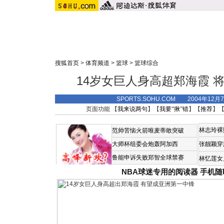
搜狐首页
>
体育频道
>
篮球
>
篮球综合
14岁女巨人身高超郑海霞 将
SPORTS.SOHU.COM 2004年12
页面功能 【
我来说两句
】【
我要“揪”错
】【
推荐
】
林志玲裸
范帅苦恼火箭唯麦蒂敢突破
大师杯组委会炮轰阿加西
张靓颖穿
鲁能申诉失败郑智全球禁赛
林忆莲女
NBA球迷专用的阅读器
手机随