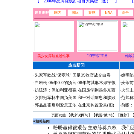
体育图吧
国内
国际
篮球
综合
NBA
“羽宁恋”主角
美少女库娃尴尬性事
维埃
热点新闻
·
朱家军欧战“保零球” 国足05收官战交白卷
·
姚明陷
·
白岩松:05年0-0的预言 06年与其麻木毋宁恨
·
麦蒂前
·
访陈涛：保加利亚很强 在国足学到很多东西
·
火箭主
·
女排冠军杯中国负美国 和平对话陈忠和惨败
·
范帅称
·
郭晶晶霍启刚爱意正浓 在北京购置爱巢(图)
·
前瞻：
页面功能 【
我来说两句
】【
我要“揪”错
】【
推荐
】
■
相关新闻
盼盼赢得很艰苦 主教练蒋兴权：我们
蒋兴权归攻细节做的好 巩晓彬承认山