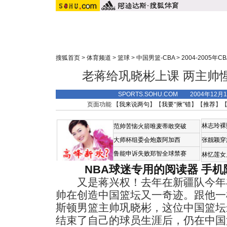
搜狐首页
>
体育频道
>
篮球
>
中国男篮-CBA
>
2004-2005年C
老蒋给巩晓彬上课 两主帅
SPORTS.SOHU.COM 2004年12月
页面功能 【
我来说两句
】【
我要“揪”错
】【
推荐
】
林志玲裸
范帅苦恼火箭唯麦蒂敢突破
大师杯组委会炮轰阿加西
张靓颖穿
鲁能申诉失败郑智全球禁赛
林忆莲女
NBA球迷专用的阅读器
手机
又是蒋兴权！去年在新疆队今年在
帅在创造中国篮坛又一奇迹。跟他一
斯顿男篮主帅巩晓彬，这位中国篮坛
结束了自己的球员生涯后，仍在中国