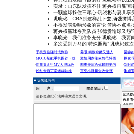
实录：山东队发挥不佳 蒋兴权再赢“师
一颗篮球拴住三颗心-巩晓彬与妻儿享
巩晓彬：CBA别这样乱下去 顽强拼搏
不得发表影响形象的言论 篮协不点名
蒋兴权赢球夸奖队员 张德贵输球又怨“
李晓光：我们准备充分 巩晓彬：我要
多次受到万马的“特殊照顾” 巩晓彬这
■ 我来说两句
用 户：
匿名发出：
请各位遵纪守法并注意语言文明。