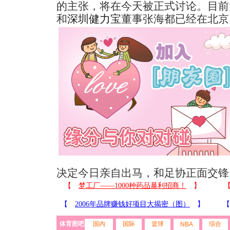
的主张，将在今天被正式讨论。目前
和
深圳健力宝
董事张海都已经在北京
决定今日亲自出马，和足协正面交锋
体育图吧
国内
国际
篮球
综合
NBA