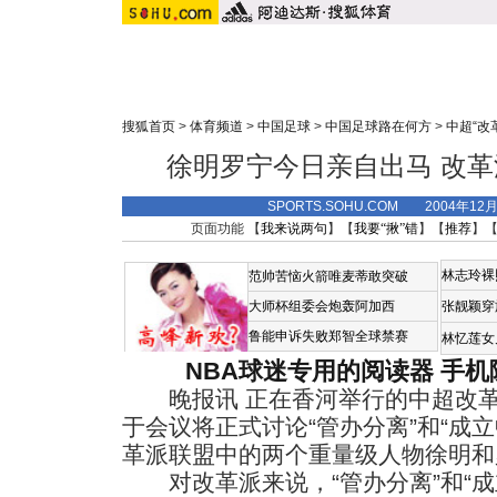
搜狐首页
>
体育频道
>
中国足球
>
中国足球路在何方
>
中超“改
徐明罗宁今日亲自出马 改
SPORTS.SOHU.COM 2004年12
页面功能 【
我来说两句
】【
我要“揪”错
】【
推荐
】
林志玲裸
范帅苦恼火箭唯麦蒂敢突破
大师杯组委会炮轰阿加西
张靓颖穿
鲁能申诉失败郑智全球禁赛
林忆莲女
NBA球迷专用的阅读器
手机
晚报讯 正在香河举行的中超改革
于会议将正式讨论“管办分离”和“成
革派联盟中的两个重量级人物徐明和
对改革派来说，“管办分离”和“成