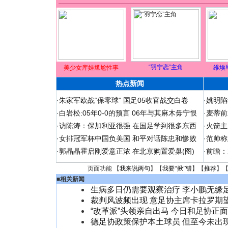
“羽宁恋”主角
美少女库娃尴尬性事
维埃
热点新闻
·
朱家军欧战“保零球” 国足05收官战交白卷
·
姚明陷
·
白岩松:05年0-0的预言 06年与其麻木毋宁恨
·
麦蒂前
·
访陈涛：保加利亚很强 在国足学到很多东西
·
火箭主
·
女排冠军杯中国负美国 和平对话陈忠和惨败
·
范帅称
·
郭晶晶霍启刚爱意正浓 在北京购置爱巢(图)
·
前瞻：
页面功能 【
我来说两句
】【
我要“揪”错
】【
推荐
】
■
相关新闻
生病多日仍需要观察治疗 李小鹏无缘
裁判风波频出现 意足协主席卡拉罗期
“改革派”头领亲自出马 今日和足协正
德足协政策保护本土球员 但至今未出