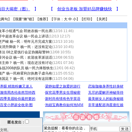
说两句
】【
我要“揪”错
】【
推荐
】【字体：
大
中
小
】【
打印
】 【
关闭
】
改革小组通气会 郎效农杨一民出席
(12/16 11:46)
开中超改革会议 杨一民会上讲话
(12/13 12:17)
更严峻 杨一民：明年元月完成方案
(12/13 10:16)
取消升降级？ 杨一民：还没有定论
(12/10 10:45)
法 08之星饯行会足协频敲警钟
(12/08 10:55)
香河会议 杨一民：欢迎改革派说话
(12/08 06:53)
新主帅？ 杨一民：现在还没有讨论
(12/01 07:34)
战2008的队员 杨一民力捧殷铁生
(12/01 06:42)
顺产 杨一民称霍利尔执教子虚乌有
(11/25 05:52)
教国足？ 杨一民：绝对没有这回事
(11/25 04:06)
匿名发出：
手机
文明。