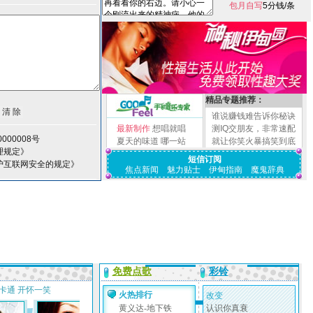
包月自写
5分钱/条
精品专题推荐：
谁说赚钱难告诉你秘诀
最新制作
想唱就唱
测IQ交朋友，非常速配
000008号
夏天的味道
哪一站
就让你笑火暴搞笑到底
理规定》
短信订阅
护互联网安全的规定》
焦点新闻
魅力贴士
伊甸指南
魔鬼辞典