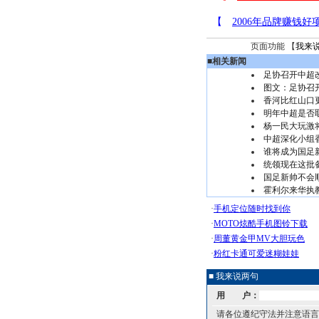
页面功能 【
我来
■
相关新闻
足协召开中超
图文：足协召
香河比红山口
明年中超是否
杨一民大玩激将
中超深化小组
谁将成为国足
统领现在这批备
国足新帅不会
霍利尔来华执
■ 我来说两句
用 户：
请各位遵纪守法并注意语言