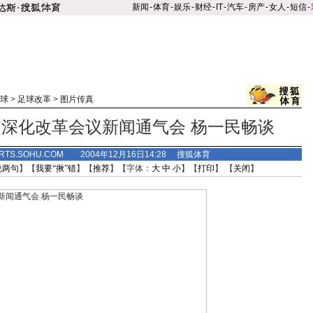
新闻
-
体育
-
娱乐
-
财经
-
IT
-
汽车
-
房产
-
女人
-
短信
-
球
>
足球改革
>
图片传真
深化改革会议新闻通气会 杨一民畅谈
RTS.SOHU.COM 2004年12月16日14:28 搜狐体育
说两句
】【
我要“揪”错
】【
推荐
】【字体：
大
中
小
】【
打印
】 【
关闭
】