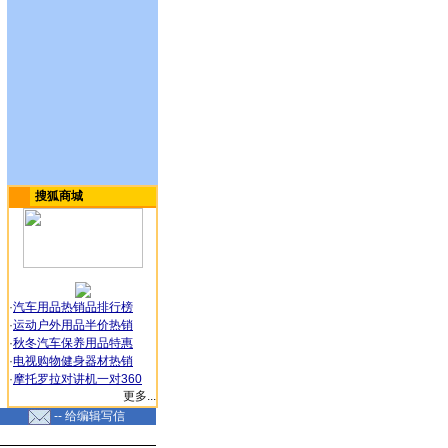
搜狐商城
·
汽车用品热销品排行榜
·
运动户外用品半价热销
·
秋冬汽车保养用品特惠
·
电视购物健身器材热销
·
摩托罗拉对讲机一对360
更多...
-- 给编辑写信