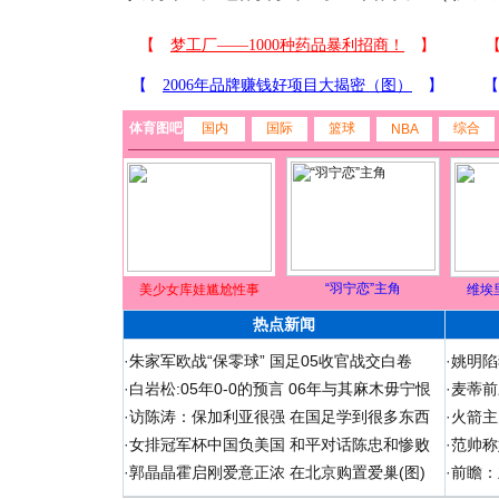
体育图吧
国内
国际
篮球
综合
NBA
“羽宁恋”主角
美少女库娃尴尬性事
维埃
热点新闻
·
朱家军欧战“保零球” 国足05收官战交白卷
·
姚明陷
·
白岩松:05年0-0的预言 06年与其麻木毋宁恨
·
麦蒂前
·
访陈涛：保加利亚很强 在国足学到很多东西
·
火箭主
·
女排冠军杯中国负美国 和平对话陈忠和惨败
·
范帅称
·
郭晶晶霍启刚爱意正浓 在北京购置爱巢(图)
·
前瞻：