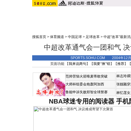
搜狐首页
>
体育频道
>
中国足球
>
足球改革
>
中超“改革”最新消
中超改革通气会一团和气 
SPORTS.SOHU.COM 2004年12
页面功能 【
我来说两句
】【
我要“揪”错
】【
推荐
】
林志玲裸
范帅苦恼火箭唯麦蒂敢突破
大师杯组委会炮轰阿加西
张靓颖穿
鲁能申诉失败郑智全球禁赛
林忆莲女
NBA球迷专用的阅读器
手机