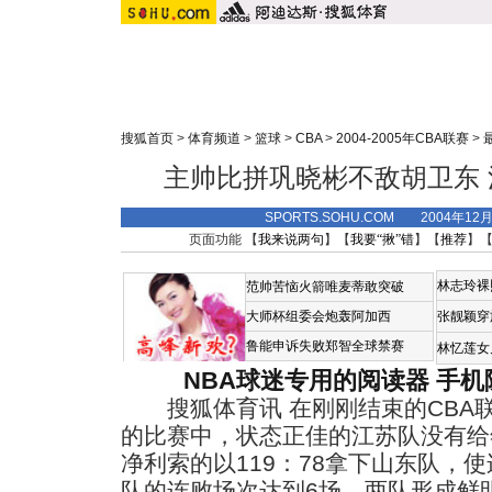
搜狐首页
>
体育频道
>
篮球
>
CBA
>
2004-2005年CBA联赛
>
主帅比拼巩晓彬不敌胡卫东 
SPORTS.SOHU.COM 2004年12
页面功能 【
我来说两句
】【
我要“揪”错
】【
推荐
】
林志玲裸
范帅苦恼火箭唯麦蒂敢突破
大师杯组委会炮轰阿加西
张靓颖穿
鲁能申诉失败郑智全球禁赛
林忆莲女
NBA球迷专用的阅读器
手机
搜狐体育讯 在刚刚结束的CBA
的比赛中，状态正佳的江苏队没有给
净利索的以119：78拿下山东队，
队的连败场次达到6场，两队形成鲜