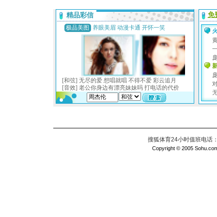
搜狐体育24小时值班电话：010
Copyright © 2005 Sohu.com I