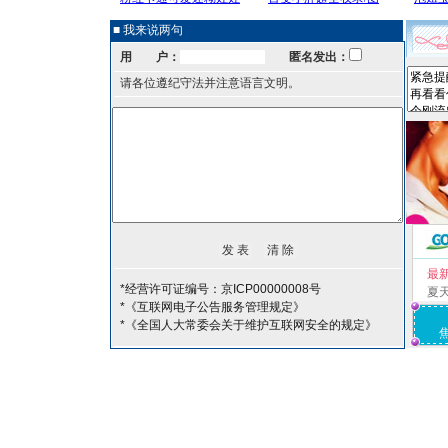
■ 我来说两句
用 户：
匿名发出：
请各位遵纪守法并注意语言文明。
最
*经营许可证编号：京ICP00000008号
夏
*《互联网电子公告服务管理规定》
*《全国人大常委会关于维护互联网安全的规定》