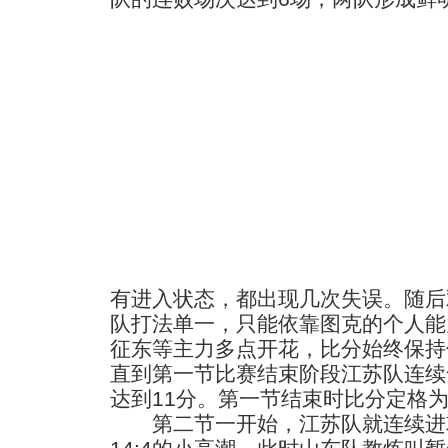
有进入状态，都出现几次失误。随后
队打法单一，只能依靠图克的个人能
征东等主力多点开花，比分始终保持
直到第一节比赛结束阶段江苏队连续
达到11分。第一节结束时比分定格为2
第二节一开始，江苏队就连续进攻