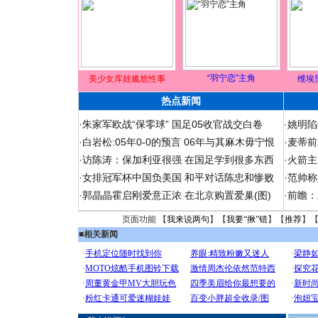
“羽宁恋”主角
美少女库娃尴尬性事
维埃
热点新闻
·
朱家军欧战“保零球” 国足05收官战交白卷
·
姚明陷
·
白岩松:05年0-0的预言 06年与其麻木毋宁恨
·
麦蒂前
·
访陈涛：保加利亚很强 在国足学到很多东西
·
火箭主
·
女排冠军杯中国负美国 和平对话陈忠和惨败
·
范帅称
·
郭晶晶霍启刚爱意正浓 在北京购置爱巢(图)
·
前瞻：
页面功能 【
我来说两句
】【
我要“揪”错
】【
推荐
】
■
相关新闻