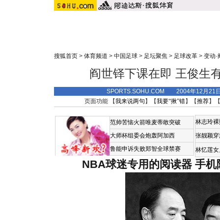
搜狐首页
>
体育频道
>
中国足球
>
足坛聚焦
>
足球改革
>
变动·
阎世铎下课在即 王俊生有望
SPORTS.SOHU.COM 2004年12月2
页面功能 【
我来说两句
】【
我要“揪”错
】【
推荐
】
林志玲裸
范帅苦恼火箭唯麦蒂敢突破
大师杯组委会炮轰阿加西
张靓颖穿
鲁能申诉失败郑智全球禁赛
林忆莲女
NBA球迷专用的阅读器
手机