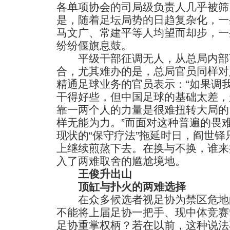
各单项协会的司局级负责人几乎被筛
是，随着足坛局势的日趋复杂化，一
马文广、常建平等人均望而却步，一
纷纷偃旗息鼓。
平级干部征调无人，从总局内部
合，尤其难办的是，总局官员同样对
精通足球业务的官员表示：“如果调
干得好些，但中国足球的基础太差，
靠一两个人的力量是很难扭转大局的
样无能为力。”而面对这种普遍的畏
现状的“保守疗法”拖延时日，阎世
上继续煎熬下去。在换与不换，谁来
入了两难取舍的尴尬境地。
王俊升出山
顶缸与扑火的两难选择
在众多候选者视足协为禁区危地
不能将上届足协一把手、现中体竞赛
足协重掌权柄？若在以前，这种说法