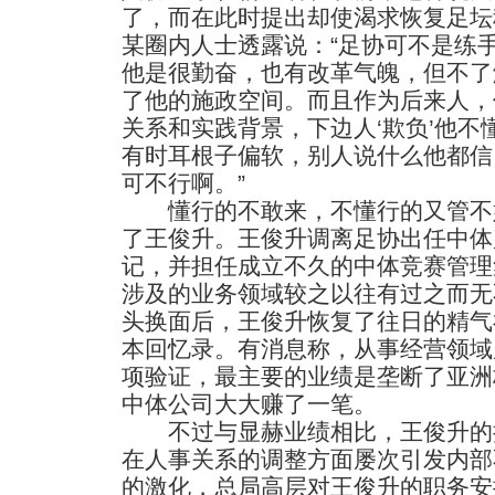
了，而在此时提出却使渴求恢复足坛
某圈内人士透露说：“足协可不是练
他是很勤奋，也有改革气魄，但不了
了他的施政空间。而且作为后来人，
关系和实践背景，下边人‘欺负’他
有时耳根子偏软，别人说什么他都信
可不行啊。”
懂行的不敢来，不懂行的又管不
了王俊升。王俊升调离足协出任中体
记，并担任成立不久的中体竞赛管理
涉及的业务领域较之以往有过之而无
头换面后，王俊升恢复了往日的精气
本回忆录。有消息称，从事经营领域
项验证，最主要的业绩是垄断了亚洲
中体公司大大赚了一笔。
不过与显赫业绩相比，王俊升的
在人事关系的调整方面屡次引发内部
的激化，总局高层对王俊升的职务安