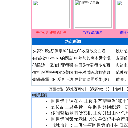
“羽宁恋”主角
美少女库娃尴尬性事
维埃
热点新闻
·
朱家军欧战“保零球” 国足05收官战交白卷
·
姚明陷
·
白岩松:05年0-0的预言 06年与其麻木毋宁恨
·
麦蒂前
·
访陈涛：保加利亚很强 在国足学到很多东西
·
火箭主
·
女排冠军杯中国负美国 和平对话陈忠和惨败
·
范帅称
·
郭晶晶霍启刚爱意正浓 在北京购置爱巢(图)
·
前瞻：
页面功能 【
我来说两句
】【
我要“揪”错
】【
推荐
】
■
相关新闻
阎世铎下课在即 王俊生有望重当“舵手”(
五位副主席各管一会 阎世铎组织老干
传闻背后竟暗伏玄机 王俊升出山让总
阎世铎问策元老团 此次会议仍不会产
《球报》：王俊生与阎世铎的不同
(12/