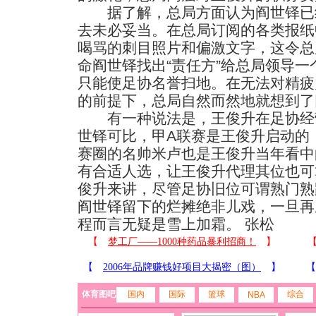
据了解，总局方面认为阎世铎已
去未必妥当。在总局订阅的各类报纸
喝骂的刺目照片和偏激文字，这令总
命阎世铎找出“责任方”给总局领导
只能使足协名誉扫地。在无法对精疲
的前提下，总局自然而然地就想到了
有一种说法是，王俊升在足协经
世铎可比，甲A联赛是王俊升启动的
赛圈的名帅米卢也是王俊升当年看中
有合适人选，让王俊升代理其位也可
俊升来讲，尽管足协旧位可谓熟门熟
阎世铎留下的烂摊绝非儿戏，一旦再
程而言无疑是雪上加霜。 张松
体育图吧
国内
国际
篮球
综合
NBA