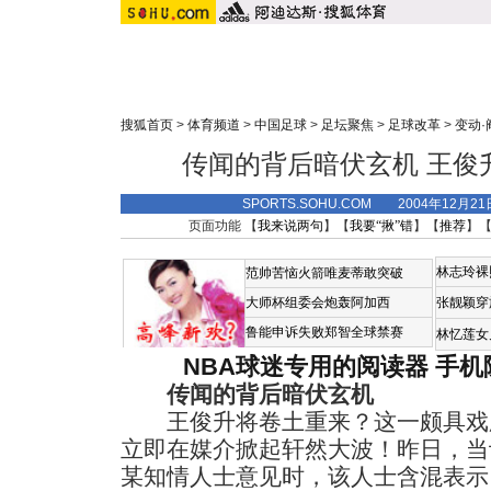
搜狐首页
>
体育频道
>
中国足球
>
足坛聚焦
>
足球改革
>
变动·
传闻的背后暗伏玄机 王俊
SPORTS.SOHU.COM 2004年12月2
页面功能 【
我来说两句
】【
我要“揪”错
】【
推荐
】
林志玲裸
范帅苦恼火箭唯麦蒂敢突破
大师杯组委会炮轰阿加西
张靓颖穿
鲁能申诉失败郑智全球禁赛
林忆莲女
NBA球迷专用的阅读器
手机
传闻的背后暗伏玄机
王俊升将卷土重来？这一颇具戏
立即在媒介掀起轩然大波！昨日，当
某知情人士意见时，该人士含混表示