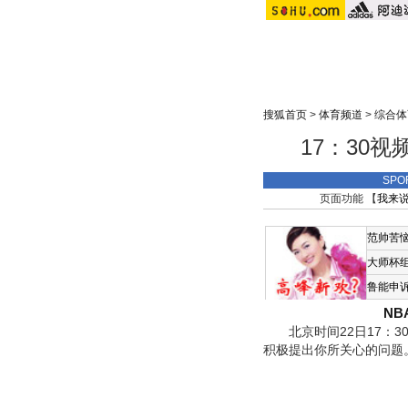
搜狐首页
>
体育频道
>
综合体
17：30
SPO
页面功能 【
我来
范帅苦
大师杯
鲁能申
N
北京时间22日17：3
积极提出你所关心的问题