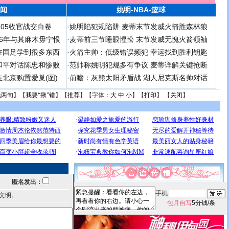
闻
姚明-NBA-篮球
足05收官战交白卷
·
姚明陷犯规陷阱 麦蒂末节发威火箭胜森林狼
 06年与其麻木毋宁恨
·
麦蒂前三节睡眼惺忪 末节发威无愧火箭领袖
在国足学到很多东西
·
火箭主帅：低级错误频犯 幸运找到胜利钥匙
和平对话陈忠和惨败
·
范帅称姚明犯规多有争议 麦蒂详解关键抢断
北京购置爱巢(图)
·
前瞻：灰熊太阳矛盾战 湖人尼克斯名帅对话
说两句
】【
我要“揪”错
】【
推荐
】【字体：
大
中
小
】【
打印
】 【
关闭
】
匿名发出：
手机
文明。
包月自写
5分钱/条