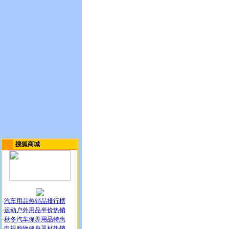
搜狐商城
·
汽车用品热销品排行榜
·
运动户外用品半价热销
·
秋冬汽车保养用品特惠
·
电视购物健身器材热销