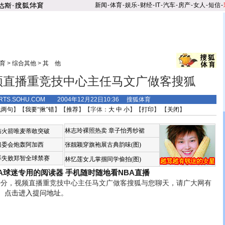
新闻
-
体育
-
娱乐
-
财经
-
IT
-
汽车
-
房产
-
女人
-
短信
-
育
>
综合其他
>
其 他
视频直播重竞技中心主任马文广做客搜狐
RTS.SOHU.COM 2004年12月22日10:36 搜狐体育
说两句
】【
我要“揪”错
】【
推荐
】【字体：
大
中
小
】【
打印
】 【
关闭
】
林志玲裸照热卖
章子怡秀纱裙
恼火箭唯麦蒂敢突破
组委会炮轰阿加西
张靓颖穿旗袍展古典韵味(图)
诉失败郑智全球禁赛
林忆莲女儿掌掴同学偷拍(图)
BA球迷专用的阅读器
手机随时随地看NBA直播
0分，视频直播重竞技中心主任马文广做客搜狐与您聊天，请广大网有
。
点击进入提问地址
。