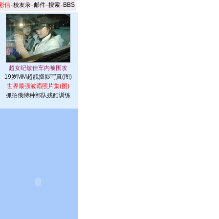
彩信
-
校友录
-
邮件
-
搜索
-
BBS
19岁MM超靓摄影写真(图)
世界最强波霸照片集(图)
抓拍俄特种部队残酷训练