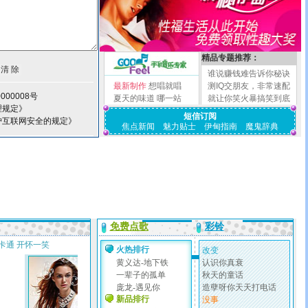
精品专题推荐：
谁说赚钱难告诉你秘诀
最新制作
想唱就唱
测IQ交朋友，非常速配
000008号
夏天的味道
哪一站
就让你笑火暴搞笑到底
理规定》
短信订阅
护互联网安全的规定》
焦点新闻
魅力贴士
伊甸指南
魔鬼辞典