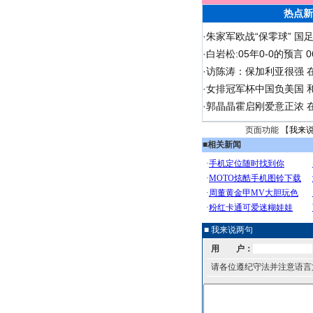
热点新
·
朱家军欧战“保零球” 国
·
白岩松:05年0-0的预言
·
访陈涛：保加利亚很强 
·
女排冠军杯中国负美国 
·
郭晶晶霍启刚爱意正浓 在
页面功能 【
我来
■
相关新闻
■ 我来说两句
用 户：
请各位遵纪守法并注意语言