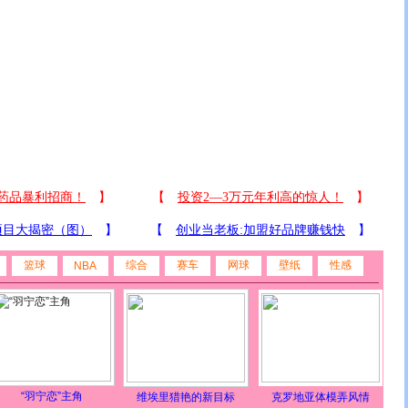
篮球
综合
赛车
网球
壁纸
性感
NBA
“羽宁恋”主角
维埃里猎艳的新目标
克罗地亚体模弄风情