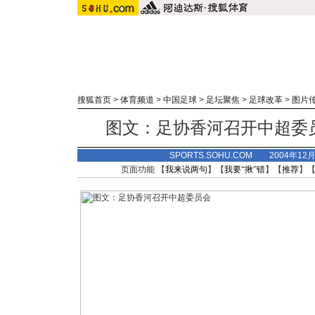
搜狐首页
>
体育频道
>
中国足球
>
足坛聚焦
>
足球改革
>
图片
图文：足协香河召开中超委
SPORTS.SOHU.COM 2004年12
页面功能 【
我来说两句
】【
我要“揪”错
】【
推荐
】