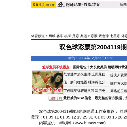
新闻
体育频道
>
网球-赛车-棋牌-足彩-奥运
>
彩票-双色球-七星彩-体
双色球彩票第200411
时间：2004年12月22日15:58
篮球宝贝不慎露点
国际足坛十大长发美男
姚明师妹黄
范甘迪辞热火主帅
上周最佳
提夫人就黑
佳一解门柱怪圈
继海得低分
陈红再讽
丁俊晖英锦赛进八强 写历史
周迅前卫喷
最权威的NBA信息，最完整的官方数据，
双色球第2004119期华彩网彩通工作室推荐： 红球:01 03 05 
蓝球：01 09 11 01 05 12 19 25 31+01 03 09 15 20 28
内容提供：华彩网（www.huacw.com)