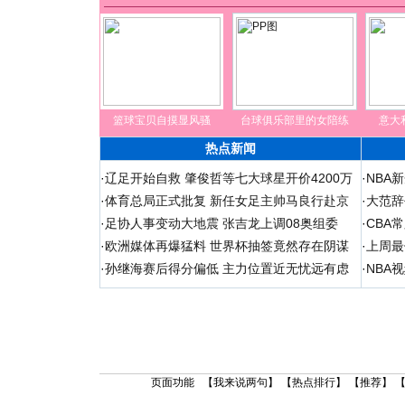
篮球宝贝自摸显风骚
台球俱乐部里的女陪练
意大
热点新闻
·
辽足开始自救 肇俊哲等七大球星开价4200万
·
NBA
·
体育总局正式批复 新任女足主帅马良行赴京
·
大范辞
·
足协人事变动大地震 张吉龙上调08奥组委
·
CBA
·
欧洲媒体再爆猛料 世界杯抽签竟然存在阴谋
·
上周最
·
孙继海赛后得分偏低 主力位置近无忧远有虑
·
NBA
页面功能 【
我来说两句
】 【
热点排行
】 【
推荐
】 