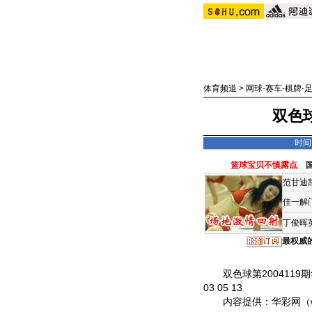
体育频道
>
网球-赛车-棋牌-
双色球
时间：
篮球宝贝不慎露点
范甘迪
佳一解
丁俊晖
最权威
双色球第2004119期华彩网
03 05 13
内容提供：华彩网（www.