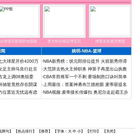
台球俱乐部里的女陪练
意大利火辣足球宝贝
球星女友真空诱惑
新闻
姚明-NBA-篮球
大球星开价4200万
·
NBA新秀榜：状元郎排位提升 火箭新秀停滞
女足主帅马良行赴京
·
大范辞去热火主帅职务 神算子再度出山执教
吉龙上调08奥组委
·
CBA常胜将军一个不剩 赛场制胜口诀叫简单
杯抽签竟然存在阴谋
·
上周最佳：答案神勇布兰德抢眼 麦蒂获提名
力位置近无忧远有虑
·
NBA视频:麦蒂接长传爆扣 奥尼尔走起霸王步
说两句
】 【
热点排行
】 【
推荐
】 【字体：
大
中
小
】 【
打印
】 【
关闭
】