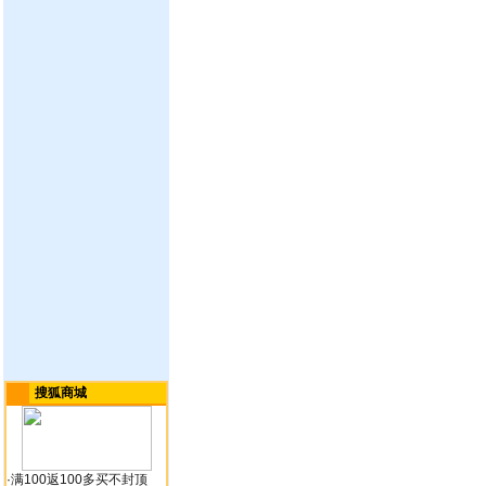
搜狐商城
·
满100返100多买不封顶