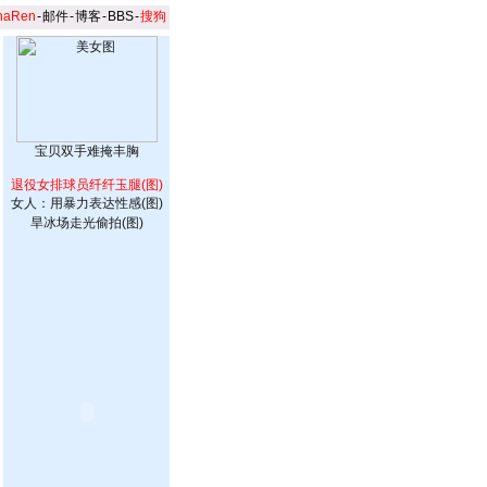
naRen
-
邮件
-
博客
-
BBS
-
搜狗
宝贝双手难掩丰胸
退役女排球员纤纤玉腿(图)
女人：用暴力表达性感(图)
旱冰场走光偷拍(图)