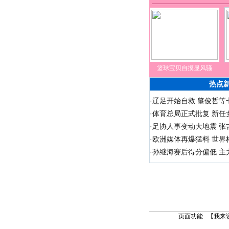
篮球宝贝自摸显风骚
热点
·
辽足开始自救 肇俊哲等七
·
体育总局正式批复 新任
·
足协人事变动大地震 张
·
欧洲媒体再爆猛料 世界
·
孙继海赛后得分偏低 主
页面功能 【
我来