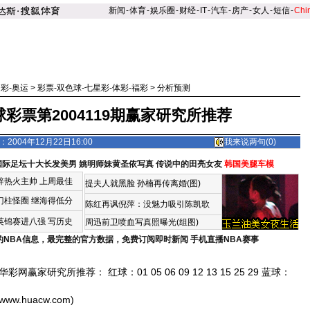
新闻
-
体育
-
娱乐圈
-
财经
-
IT
-
汽车
-
房产
-
女人
-
短信
-
Chi
足彩-奥运
>
彩票-双色球-七星彩-体彩-福彩
>
分析预测
彩票第2004119期赢家研究所推荐
2004年12月22日16:00
我来说两句(
0
)
国际足坛十大长发美男
姚明师妹黄圣依写真
传说中的田亮女友
韩国美腿车模
辞热火主帅
上周最佳
提夫人就黑脸 孙楠再传离婚(图)
门柱怪圈
继海得低分
陈红再讽倪萍：没魅力吸引陈凯歌
英锦赛进八强 写历史
周迅前卫喷血写真照曝光(组图)
的NBA信息，最完整的官方数据，免费订阅即时新闻
手机直播NBA赛事
赢家研究所推荐： 红球：01 05 06 09 12 13 15 25 29 蓝球：
huacw.com)