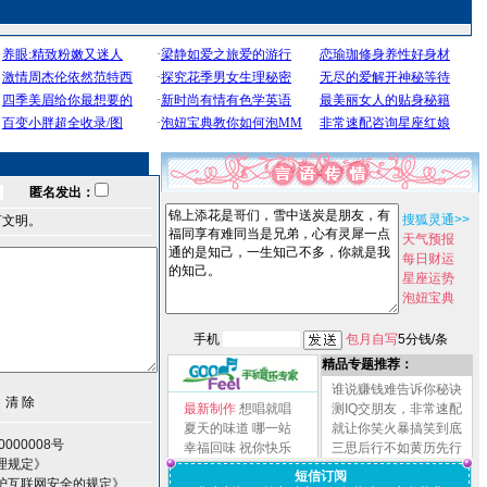
匿名发出：
搜狐灵通>>
言文明。
天气预报
每日财运
星座运势
泡妞宝典
手机
包月自写
5分钱/条
精品专题推荐：
谁说赚钱难告诉你秘诀
最新制作
想唱就唱
测IQ交朋友，非常速配
夏天的味道
哪一站
就让你笑火暴搞笑到底
000008号
幸福回味
祝你快乐
三思后行不如黄历先行
理规定》
短信订阅
护互联网安全的规定》