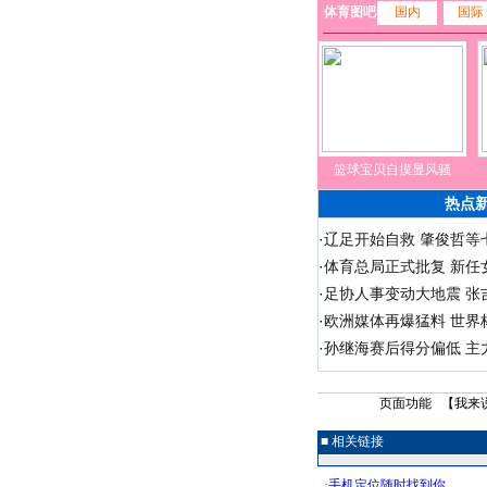
体育图吧
国内
国际
篮球宝贝自摸显风骚
热点
·
辽足开始自救 肇俊哲等七
·
体育总局正式批复 新任
·
足协人事变动大地震 张
·
欧洲媒体再爆猛料 世界
·
孙继海赛后得分偏低 主
页面功能 【
我来
■ 相关链接