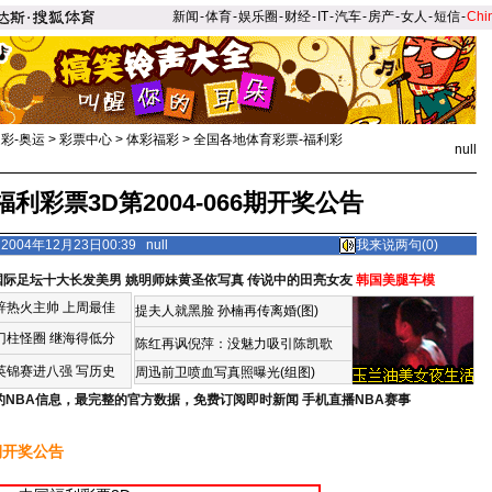
新闻
-
体育
-
娱乐圈
-
财经
-
IT
-
汽车
-
房产
-
女人
-
短信
-
Chi
足彩-奥运
>
彩票中心
>
体彩福彩
>
全国各地体育彩票-福利彩
null
利彩票3D第2004-066期开奖公告
004年12月23日00:39 null
我来说两句(
0
)
国际足坛十大长发美男
姚明师妹黄圣依写真
传说中的田亮女友
韩国美腿车模
辞热火主帅
上周最佳
提夫人就黑脸 孙楠再传离婚(图)
门柱怪圈
继海得低分
陈红再讽倪萍：没魅力吸引陈凯歌
英锦赛进八强 写历史
周迅前卫喷血写真照曝光(组图)
的NBA信息，最完整的官方数据，免费订阅即时新闻
手机直播NBA赛事
期开奖公告