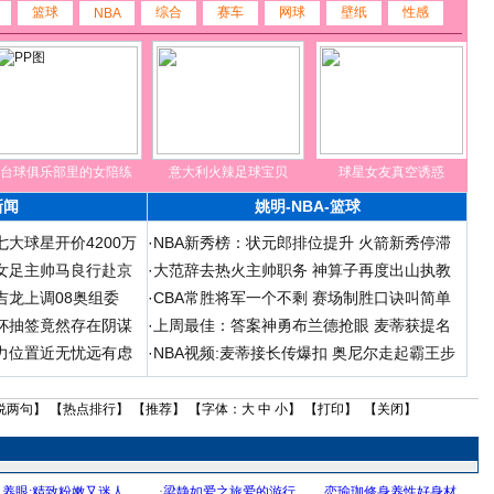
篮球
综合
赛车
网球
壁纸
性感
NBA
台球俱乐部里的女陪练
意大利火辣足球宝贝
球星女友真空诱惑
新闻
姚明-NBA-篮球
大球星开价4200万
·
NBA新秀榜：状元郎排位提升 火箭新秀停滞
女足主帅马良行赴京
·
大范辞去热火主帅职务 神算子再度出山执教
吉龙上调08奥组委
·
CBA常胜将军一个不剩 赛场制胜口诀叫简单
杯抽签竟然存在阴谋
·
上周最佳：答案神勇布兰德抢眼 麦蒂获提名
力位置近无忧远有虑
·
NBA视频:麦蒂接长传爆扣 奥尼尔走起霸王步
说两句
】 【
热点排行
】 【
推荐
】 【字体：
大
中
小
】 【
打印
】 【
关闭
】