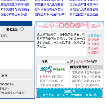
匿名发出：
搜狐灵通>>
言文明。
天气预报
每日财运
星座运势
泡妞宝典
手机
包月自写
5分钱/条
精品专题推荐：
谁说赚钱难告诉你秘诀
最新制作
想唱就唱
测IQ交朋友，非常速配
夏天的味道
哪一站
就让你笑火暴搞笑到底
000008号
幸福回味
祝你快乐
三思后行不如黄历先行
理规定》
短信订阅
护互联网安全的规定》
焦点新闻
魅力贴士
伊甸指南
魔鬼辞典