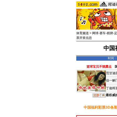
体育频道
>
网球-赛车-棋牌-
票开奖信息
中国福
时间：2
篮球宝贝不慎露点
范甘迪
佳一解
丁俊晖
最权威
中国福利彩票3D各