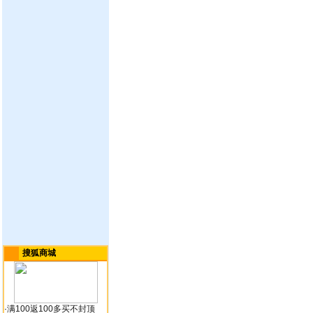
搜狐商城
·
满100返100多买不封顶