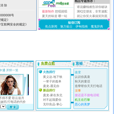
精品专题推荐：
谁说赚钱难告诉你秘诀
最新制作
想唱就唱
测IQ交朋友，非常速配
000008号
夏天的味道
哪一站
就让你笑火暴搞笑到底
理规定》
短信订阅
护互联网安全的规定》
焦点新闻
魅力贴士
伊甸指南
魔鬼辞典