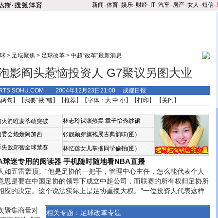
新闻
-
体育
-
娱乐
-
财经
-
IT
-
汽车
-
房产
-
女人
-
短信
-
球
>
足坛聚焦
>
足球改革
>
中超“改革”最新消息
泡影阎头惹恼投资人 G7聚议另图大业
RTS.SOHU.COM 2004年12月23日21:00 成都日报
说两句
】【
我要“揪”错
】【
推荐
】【字体：
大
中
小
】【
打印
】 【
关闭
】
林志玲裸照热卖
章子怡秀纱裙
恼火箭唯麦蒂敢突破
组委会炮轰阿加西
张靓颖穿旗袍展古典韵味(图)
诉失败郑智全球禁赛
林忆莲女儿掌掴同学偷拍(图)
BA球迷专用的阅读器
手机随时随地看NBA直播
五雷轰顶。“他是足协的一把手，管理中心主任，怎么能代表个人
意思是要在中国足协的领导下成立中超公司，而联赛的所有权归足协所
相应的决定。这个说法实际上是足协重揽大权。”一位投资人代表这样
聚集商量对
相关专题：
足球改革专题