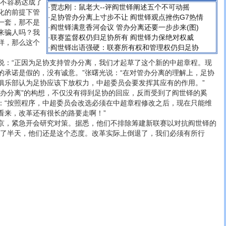
好不容易达成了
·
贾志刚：鼠老大--评阎世铎阐述五个不可动摇
化的前提下管
·
足协管办分离上寸步不让 阎世铎观点挫伤G7热情
一套，那不是
·
阎世铎满意香河会议 管办分离还要一步步来(图)
来骗人吗？我
·
联赛监督权仍归足协所有 阎世铎力保绝对权威
样，那么这个
·
阎世铎出语强硬：联赛所有权和管理权仍归足协
“正因为足协支持管办分离，我们才起草了这个新的中超章程。现
的承诺是假的，没有诚意。”张曙光说：“在对管办分离的理解上，足协
俱乐部认为足协应该下放权力，中超委员会要发挥其应有的作用。”
分离”的构想，不仅没有得到足协的回应，反而受到了阎世铎的奚
：“按照程序，中超委员会改选必须在中超章程修改之后，现在只能维
看来，改革还有很长的路要走啊！”
，紧急开会研究对策。据悉，他们不排除筹建新联赛以对抗阎世铎的
闹了半天，他们还是这个态度。改革实际上倒退了，我们必须有所行