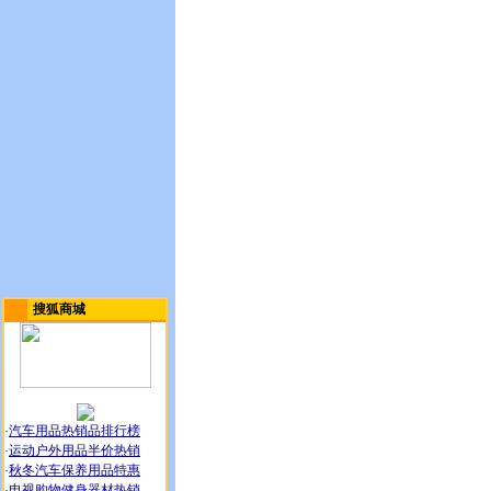
搜狐商城
·
汽车用品热销品排行榜
·
运动户外用品半价热销
·
秋冬汽车保养用品特惠
·
电视购物健身器材热销