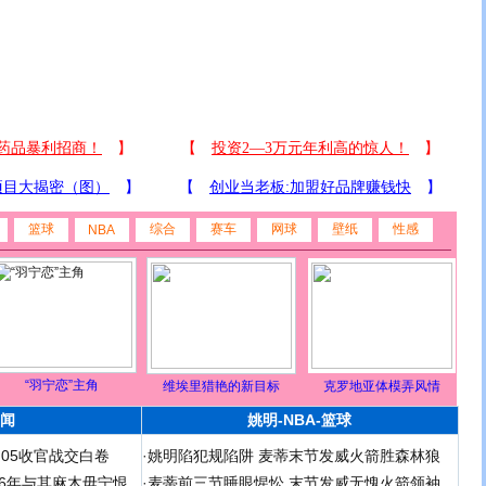
篮球
综合
赛车
网球
壁纸
性感
NBA
“羽宁恋”主角
维埃里猎艳的新目标
克罗地亚体模弄风情
闻
姚明-NBA-篮球
足05收官战交白卷
·
姚明陷犯规陷阱 麦蒂末节发威火箭胜森林狼
 06年与其麻木毋宁恨
·
麦蒂前三节睡眼惺忪 末节发威无愧火箭领袖