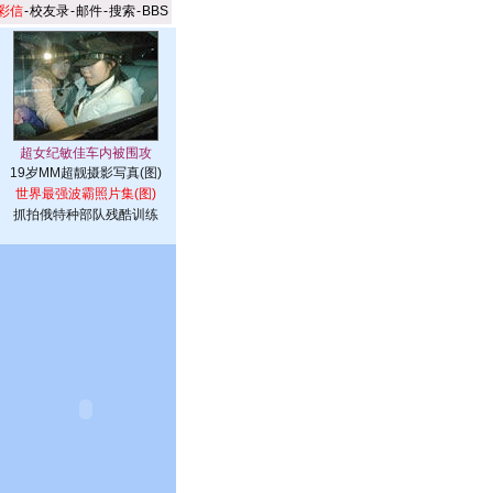
彩信
-
校友录
-
邮件
-
搜索
-
BBS
19岁MM超靓摄影写真(图)
世界最强波霸照片集(图)
抓拍俄特种部队残酷训练