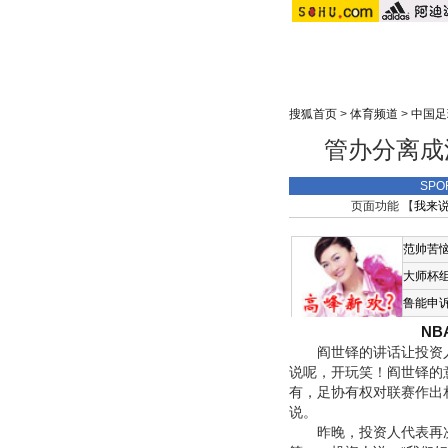
搜狐首页
>
体育频道
>
中国足
管办分离成
SPO
页面功能 【
我来
范帅苦
大师杯
鲁能申
N
阎世铎的讲话让投资人如
说呢，开玩笑！阎世铎的
有，足协有权对联赛作出
说。
昨晚，投资人代表再次