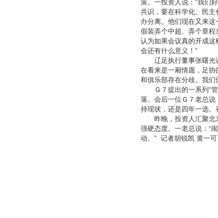
策。一投资人说：“我们
共识，要在科学化、民主
办分离。他们现在又来这
假装弄个中超、弄个章程
认为如果会议真的开成这
会还有什么意义！”
辽足执行董事张曙光说：
在看来是一厢情愿，足协
和俱乐部存在分歧。我们
Ｇ７提出的一系列“管办
落。会后一位Ｇ７老总说
持现状，还是四年一选。
昨晚，投资人汇聚北京
强硬态度。一老总说：“
动。” 记者胡锐凯 黄一可