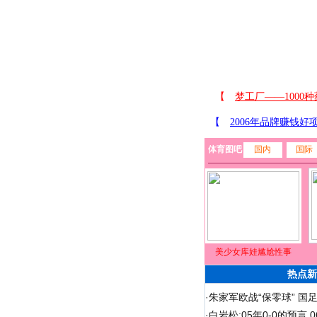
体育图吧
国内
国际
美少女库娃尴尬性事
热点新
·
朱家军欧战“保零球” 国
·
白岩松:05年0-0的预言