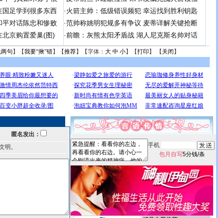
在国足学到很多东西
·
火箭主帅：低级错误频犯 幸运找到胜利钥匙
和平对话陈忠和惨败
·
范帅称姚明犯规多有争议 麦蒂详解关键抢断
北京购置爱巢(图)
·
前瞻：灰熊太阳矛盾战 湖人尼克斯名帅对话
说两句
】【
我要“揪”错
】【
推荐
】【字体：
大
中
小
】【
打印
】 【
关闭
】
匿名发出：
手机
文明。
包月自写
5分钱/条