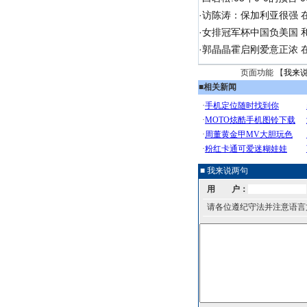
·
访陈涛：保加利亚很强 
·
女排冠军杯中国负美国 
·
郭晶晶霍启刚爱意正浓 在
页面功能 【
我来
■
相关新闻
■ 我来说两句
用 户：
请各位遵纪守法并注意语言