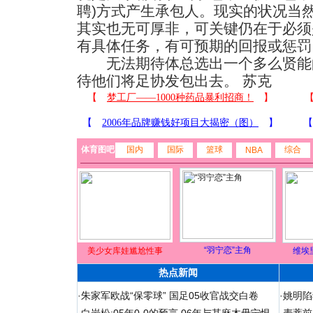
聘)方式产生承包人。现实的状况当
其实也无可厚非，可关键仍在于必须
有具体任务，有可预期的回报或惩罚
无法期待体总选出一个多么贤能
待他们将足协发包出去。 苏克
体育图吧
国内
国际
篮球
综合
NBA
“羽宁恋”主角
美少女库娃尴尬性事
维埃
热点新闻
·
朱家军欧战“保零球” 国足05收官战交白卷
·
姚明陷