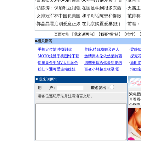
·
白岩松:05年0-0的预言 06年与其麻木毋宁恨
·
麦蒂前
·
访陈涛：保加利亚很强 在国足学到很多东西
·
火箭主
·
女排冠军杯中国负美国 和平对话陈忠和惨败
·
范帅称
·
郭晶晶霍启刚爱意正浓 在北京购置爱巢(图)
·
前瞻：
页面功能 【
我来说两句
】【
我要“揪”错
】【
推荐
】
■
相关新闻
■ 我来说两句
用 户：
匿名发出：
请各位遵纪守法并注意语言文明。