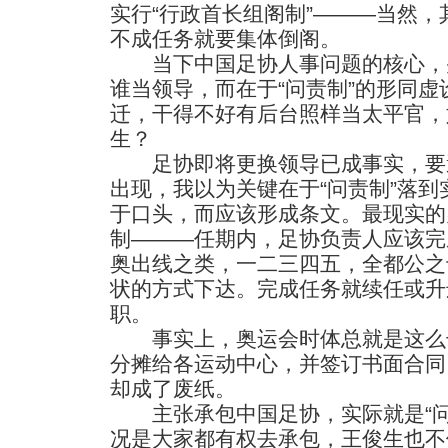
实行“行政首长组阁制”———当然，
不成任务就要集体倒阁。
当下中国足协人事问题的核心，
谁当领导，而在于“问责制”的形同
迁，干得不好有后台照样当太平官，
生？
足协即将更换领导已成事实，要
出现，我以为关键在于“问责制”落
于口头，而应该形成条文。最现实的
制———任期内，足协负责人应该完
奥出线之类，一二三四五，全都公之
状的方式下达。完成任务就续任或升
职。
事实上，奥运会时体总就是这么
分摊给各运动中心，并签订书面合同
却成了废纸。
主张承包中国足协，实际就是“问
况是大家都有权去承包，王俊生也不