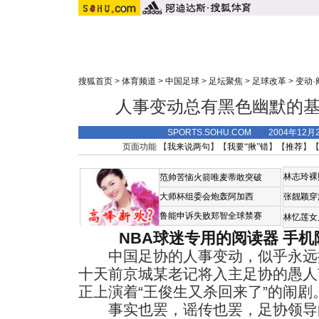
搜狐首页
>
体育频道
>
中国足球
>
足坛聚焦
>
足球改革
>
变动·
人事变动总有黑色幽默的基
SPORTS.SOHU.COM 2004年12
页面功能 【
我来说两句
】【
我要“揪”错
】【
推荐
】
林志玲裸
范帅苦恼火箭唯麦蒂敢突破
大师杯组委会炮轰阿加西
张靓颖穿
鲁能申诉失败郑智全球禁赛
林忆莲女
NBA球迷专用的阅读器
手机
中国足协的人事变动，似乎永远
十天前京城某老记将入主足协的愚人
正上演着“王俊生又杀回来了”的闹剧
事实也罢，谣传也罢，足协领导