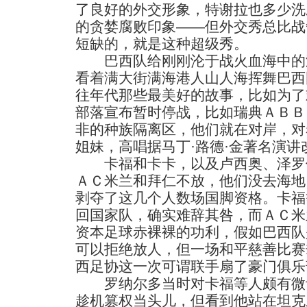
了良好的外交形象，特谢拉也多少洗
的贪婪腐败印象——但外交秀总比战
短缺的，就是这种超级秀。
巴西队给刚刚沦于战火血海中的
看着满大街满海港人山人海挥舞巴西
往年代那些最美好的故事，比如为了
部落宣布暂时停战，比如瑞典ＡＢＢ
非的种族隔离区，他们就在对岸，对
姐妹，高唱据马丁·路德·金著名演
卡福和卡卡，以及卢西奥、泽罗
ＡＣ米兰和拜仁不放，他们没去海地
剥夺了这几个人数场国脚资格。卡福
回国家队，确实难辞其咎，而ＡＣ米
资本足球赤裸裸的功利，假如巴西队
可以拒绝放人，但一场和平慈善比赛
西足协这一次可谓联手扇了豪门俱乐
罗纳尔多当时对卡福等人颇有微
趁机篡权当头儿，但看到他站在坦克