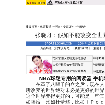
搜狐首页
>
体育频道
>
评论
>
专家评论
>
张晓舟
张晓舟：假如不能改变全世
SPORTS.SOHU.COM 2004年12月24日
页面功能 【
我来说两句
】【
我要“揪”错
】【
推荐
】
林志玲裸
范帅苦恼火箭唯麦蒂敢突破
大师杯组委会炮轰阿加西
张靓颖穿
鲁能申诉失败郑智全球禁赛
林忆莲女
NBA球迷专用的阅读器
手机
在革了八辈子的命之后，现在人
所改变的世界绝对未必是更好的世界
这个世界变得更好的，可能是一些其
如摇滚，比如杜蕾丝，比如ｉＰｏｄ