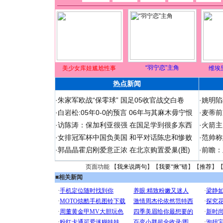
“羽宁恋”主角
美少女库娃尴尬性事
维埃
热点新闻
·
朱家军欧战“保零球” 国足05收官战交白卷
·
姚明陷
·
白岩松:05年0-0的预言 06年与其麻木毋宁恨
·
麦蒂前
·
访陈涛：保加利亚很强 在国足学到很多东西
·
火箭主
·
女排冠军杯中国负美国 和平对话陈忠和惨败
·
范帅称
·
郭晶晶霍启刚爱意正浓 在北京购置爱巢(图)
·
前瞻：
页面功能 【
我来说两句
】【
我要“揪”错
】【
推荐
】
■
相关新闻