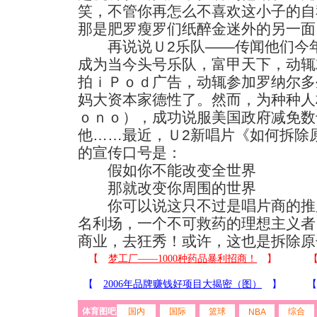
笑，不管你再怎么不喜欢这小子的自
那是肥罗瘦罗们纸醉金迷外的另一面
再说说Ｕ2乐队——传闻他们今年
成为当今头号乐队，富甲天下，动辄
拍ｉＰｏｄ广告，动辄参加罗纳尔多
妈大资本家德性了。然而，为种种人
ｏｎｏ），成功说服美国政府减免数
他……最近，Ｕ2新唱片《如何拆除
的宣传口号是：
假如你不能改变全世界
那就改变你周围的世界
你可以说这只不过是唱片商的推
名利场，一个不可救药的理想主义者
商业，去狂秀！或许，这也是拆除原
体育图吧
国内
国际
篮球
综合
NBA