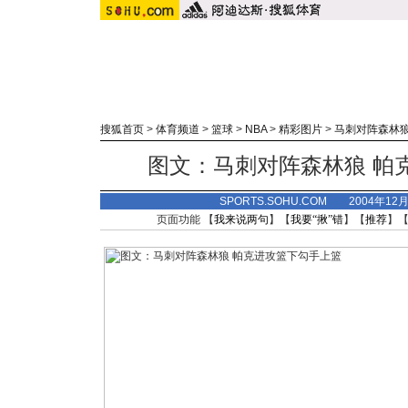
搜狐首页
>
体育频道
>
篮球
>
NBA
>
精彩图片
>
马刺对阵森林
图文：马刺对阵森林狼 帕
SPORTS.SOHU.COM 2004年12
页面功能 【
我来说两句
】【
我要“揪”错
】【
推荐
】