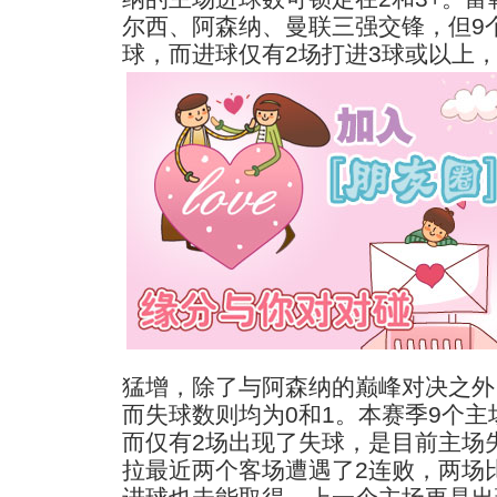
尔西、阿森纳、曼联三强交锋，但9
球，而进球仅有2场打进3球或以上
猛增，除了与阿森纳的巅峰对决之外
而失球数则均为0和1。本赛季9个
而仅有2场出现了失球，是目前主场
拉最近两个客场遭遇了2连败，两场