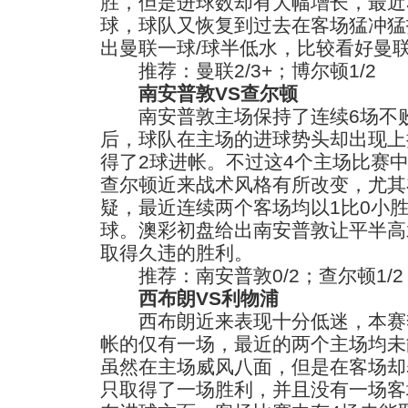
胜，但是进球数却有大幅增长，最近
球，球队又恢复到过去在客场猛冲猛
出曼联一球/球半低水，比较看好曼
推荐：曼联2/3+；博尔顿1/2
南安普敦VS查尔顿
南安普敦主场保持了连续6场不败
后，球队在主场的进球势头却出现上
得了2球进帐。不过这4个主场比赛中
查尔顿近来战术风格有所改变，尤其
疑，最近连续两个客场均以1比0小胜
球。澳彩初盘给出南安普敦让平半高
取得久违的胜利。
推荐：南安普敦0/2；查尔顿1/2
西布朗VS利物浦
西布朗近来表现十分低迷，本赛季
帐的仅有一场，最近的两个主场均未
虽然在主场威风八面，但是在客场却
只取得了一场胜利，并且没有一场客