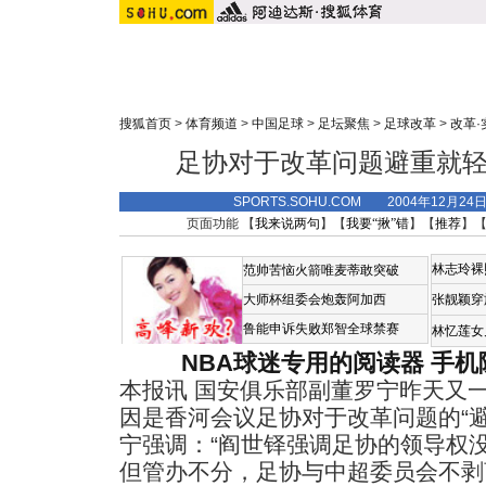
搜狐首页
>
体育频道
>
中国足球
>
足坛聚焦
>
足球改革
>
改革
足协对于改革问题避重就轻
SPORTS.SOHU.COM 2004年12月2
页面功能 【
我来说两句
】【
我要“揪”错
】【
推荐
】
林志玲裸
范帅苦恼火箭唯麦蒂敢突破
大师杯组委会炮轰阿加西
张靓颖穿
鲁能申诉失败郑智全球禁赛
林忆莲女
NBA球迷专用的阅读器
手机
本报讯 国安俱乐部副董罗宁昨天又一
因是香河会议足协对于改革问题的“
宁强调：“阎世铎强调足协的领导权
但管办不分，足协与中超委员会不剥