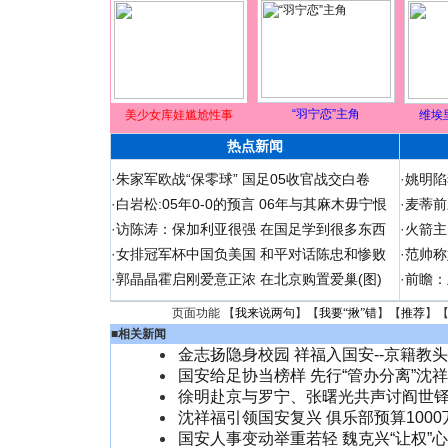
“羽宁恋”主角
美少女库娃尴尬性事
维埃
热点新闻
·
朱家军欧战“保零球” 国足05收官战交白卷
·
姚明陷
·
白岩松:05年0-0的预言 06年与其麻木毋宁恨
·
麦蒂前
·
访陈涛：保加利亚很强 在国足学到很多东西
·
火箭主
·
女排冠军杯中国负美国 和平对话陈忠和惨败
·
范帅称
·
郭晶晶霍启刚爱意正浓 在北京购置爱巢(图)
·
前瞻：
页面功能 【
我来说两句
】【
我要“揪”错
】【
推荐
】
■
相关新闻
金志扬隐身校园 祥福入国安--京籍教头
国安给足协当榜样 先行“管办分离”沈
徐明赴京与罗宁、张曙光共声讨阎世
沈祥福引领国安复兴 俱乐部预算100
国安人事变动举重若轻 魏克兴“让权”