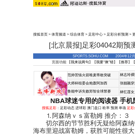
搜狐首页
>
体育频道
>
综合体育
>
足彩中心
>
足彩分析预测
>
[北京晨报]足彩04042期
SPORTS.SOHU.COM 2004年12
页面功能 【
我来说两句
】【
我要“揪”错
】【
推荐
】
林志玲裸
范帅苦恼火箭唯麦蒂敢突破
大师杯组委会炮轰阿加西
张靓颖穿
鲁能申诉失败郑智全球禁赛
林忆莲女
NBA球迷专用的阅读器
手机
搜狐足彩
：
足彩动态
进球彩
澳门盘口
欧率
预测
单场
足彩
⒈阿森纳ｖｓ富勒姆 推介：３
切尔西的节节胜利无疑给阿森纳
海布里迎战富勒姆，获胜可能性很大