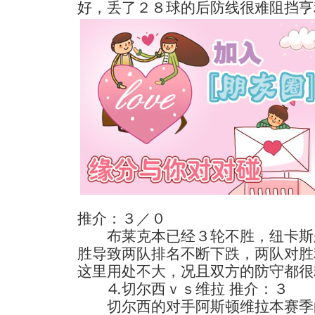
好，丢了２８球的后防线很难阻挡亨
推介：３／０
布莱克本已经３轮不胜，纽卡斯
胜导致两队排名不断下跌，两队对胜
这里用处不大，况且双方的防守都很
⒋切尔西ｖｓ维拉 推介：３
切尔西的对手阿斯顿维拉本赛季