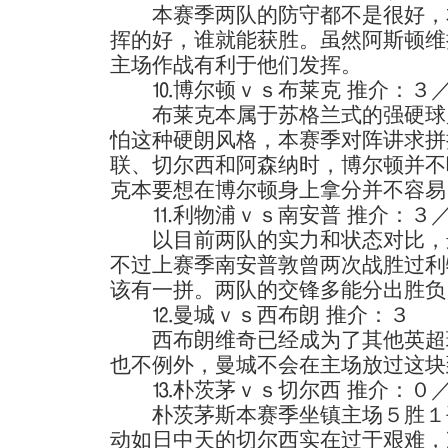
本赛季两队的防守都不是很好，
挥的好，谁就能获胜。虽然阿斯顿维
主场作战有利于他们发挥。
⒑博尔顿ｖｓ布莱克 推介：３
布莱克本属于苏格兰式的强硬球
怕这种硬朗风格，本赛季对阵讲求拼
联、切尔西和阿森纳时，博尔顿并不
克本要想在博尔顿身上拿分并不容易
⒒利物浦ｖｓ南安普 推介：３
以目前两队的实力和状态对比，
不过上赛季南安普敦曾两次战胜过利
该有一拼。两队的交锋多能分出胜负
⒓曼城ｖｓ西布朗 推介：３
西布朗维奇已经成为了其他英超
也不例外，曼城不会在主场放过这块
⒔朴茨茅ｖｓ切尔西 推介：０
朴茨茅斯本赛季坐镇主场５胜１
动如日中天的切尔西实在过于艰难，