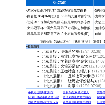
热点新闻
·
朱家军欧战“保零球” 国足05收官战交白卷
·
姚明陷
·
白岩松:05年0-0的预言 06年与其麻木毋宁恨
·
麦蒂前
·
访陈涛：保加利亚很强 在国足学到很多东西
·
火箭主
·
女排冠军杯中国负美国 和平对话陈忠和惨败
·
范帅称
·
郭晶晶霍启刚爱意正浓 在北京购置爱巢(图)
·
前瞻：
页面功能 【
我来说两句
】【
我要“揪”错
】【
推荐
】
■
相关新闻
北京晨报：没钱惹的祸
(12/24 02:36)
北京晨报：商业比赛“多赢”又何妨
(12/
北京晨报：学着给赛事“穿衣”
(12/14 07
北京晨报：火箭还是缺“老大”
(12/13 08
北京晨报：王檄站直了别趴下！
(12/10
《北京晨报》：足球改革大事记
(12/01
《北京晨报》：让历史评价错与对
(12/
《北京晨报》：谢幕？
(12/01 07:06)