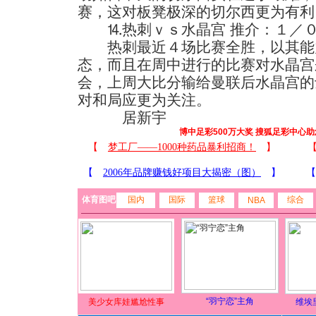
赛，这对板凳极深的切尔西更为有利
⒕热刺ｖｓ水晶宫 推介：１／
热刺最近４场比赛全胜，以其能
态，而且在周中进行的比赛对水晶宫
会，上周大比分输给曼联后水晶宫的
对和局应更为关注。
居新宇
博中足彩500万大奖 搜狐足彩中心
体育图吧
国内
国际
篮球
综合
NBA
“羽宁恋”主角
美少女库娃尴尬性事
维埃