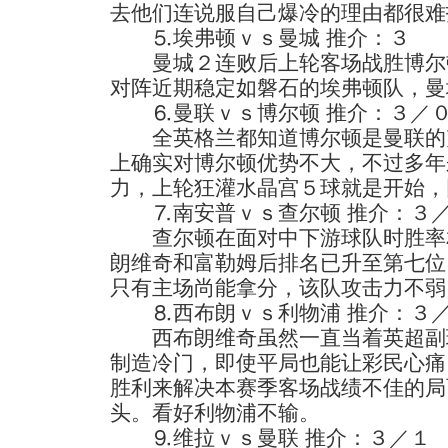
去他们连说服自己爆冷的理由都很难
⒌埃弗顿ｖｓ曼城 推介：３
曼城２连败后上轮客场战胜博尔
对阵近期稳定如磐石的埃弗顿队，曼
⒍曼联ｖｓ博尔顿 推介：３／
全英格兰都知道博尔顿是曼联的
上确实对博尔顿优势不大，不过多年
力，上轮狂灌水晶宫５球就是开始，
⒎南安普ｖｓ查尔顿 推介：３
查尔顿在面对中下游球队时胜率
朗维奇和富勒姆后排名已升至第七位
只有主场尚能拿分，该队攻击力不弱
⒏西布朗ｖｓ利物浦 推介：３
西布朗维奇虽然一直当着英超副
制造冷门，即使平局也能让彩民心痛
胜利来解决本赛季客场战绩不佳的局
头。看好利物浦不输。
⒐维拉ｖｓ曼联 推介：３／１