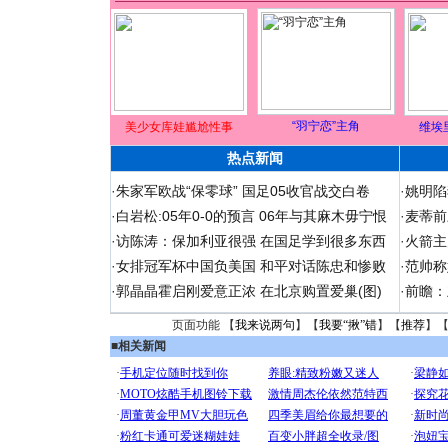
“羽宁恋”主角
美少女库娃尴尬性事
维埃
热点新闻
·
朱家军欧战“保零球” 国足05收官战交白卷
·
姚明陷
·
白岩松:05年0-0的预言 06年与其麻木毋宁恨
·
麦蒂前
·
访陈涛：保加利亚很强 在国足学到很多东西
·
火箭主
·
女排冠军杯中国负美国 和平对话陈忠和惨败
·
范帅称
·
郭晶晶霍启刚爱意正浓 在北京购置爱巢(图)
·
前瞻：
页面功能 【
我来说两句
】【
我要“揪”错
】【
推荐
】
■
相关新闻