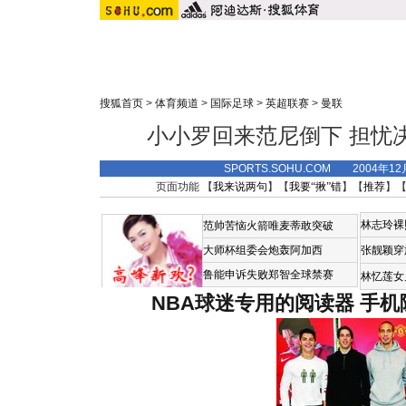
搜狐首页
>
体育频道
>
国际足球
>
英超联赛
>
曼联
小小罗回来范尼倒下 担忧
SPORTS.SOHU.COM 2004年1
页面功能 【
我来说两句
】【
我要“揪”错
】【
推荐
】
林志玲裸
范帅苦恼火箭唯麦蒂敢突破
大师杯组委会炮轰阿加西
张靓颖穿
鲁能申诉失败郑智全球禁赛
林忆莲女
NBA球迷专用的阅读器
手机