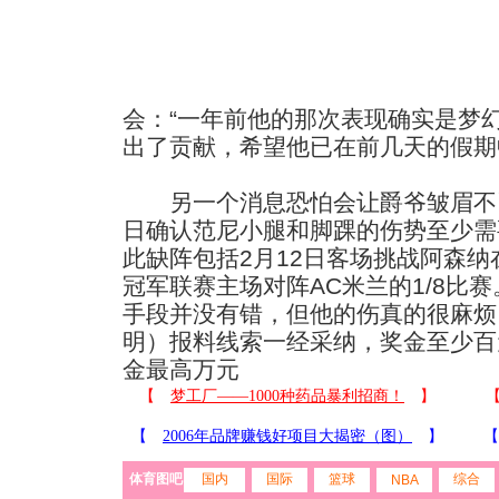
会：“一年前他的那次表现确实是梦
出了贡献，希望他已在前几天的假期
另一个消息恐怕会让爵爷皱眉不
日确认范尼小腿和脚踝的伤势至少需
此缺阵包括2月12日客场挑战阿森纳
冠军联赛主场对阵AC米兰的1/8比
手段并没有错，但他的伤真的很麻烦
明）报料线索一经采纳，奖金至少百
金最高万元
体育图吧
国内
国际
篮球
综合
NBA