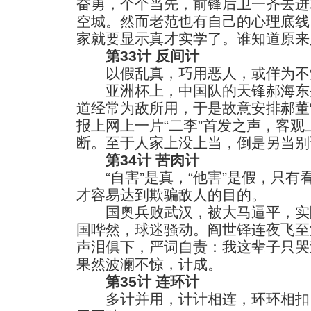
奋勇，个个当先，前锋后卫一齐去进
空城。然而老范也有自己的心理底线
家就要显示真才实学了。谁知道原来
第33计 反间计
以假乱真，巧用恶人，或佯为不
亚洲杯上，中国队的天锋郝海东
道经常为敌所用，于是故意安排郝董
报上网上一片“二李”首发之声，客
断。至于人家上没上当，倒是另当别
第34计 苦肉计
“自害”是真，“他害”是假，只有看
才容易达到欺骗敌人的目的。
国奥兵败武汉，被大马逼平，实
国哗然，球迷骚动。阎世铎连夜飞至
声泪俱下，严词自责：我这辈子只哭
果然波澜不惊，计成。
第35计 连环计
多计并用，计计相连，环环相扣