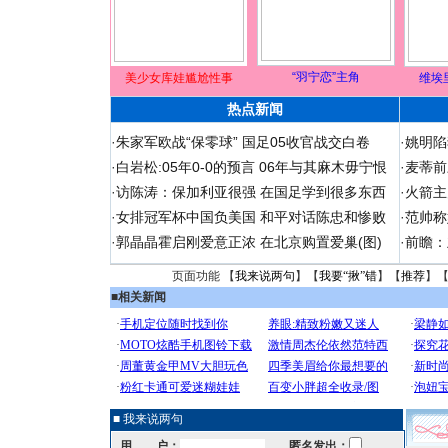
“羽宁恋”主角
美少女库娃尴尬性事
维埃
热点新闻
·
朱家军欧战“保零球” 国足05收官战交白卷
·
姚明陷
·
白岩松:05年0-0的预言 06年与其麻木毋宁恨
·
麦蒂前
·
访陈涛：保加利亚很强 在国足学到很多东西
·
火箭主
·
女排冠军杯中国负美国 和平对话陈忠和惨败
·
范帅称
·
郭晶晶霍启刚爱意正浓 在北京购置爱巢(图)
·
前瞻：
页面功能 【
我来说两句
】【
我要“揪”错
】【
推荐
】
■
相关新闻
■ 我来说两句
用 户：
匿名发出：