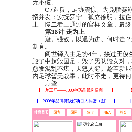
无不破。
G7造反，足协震惊。为免联赛崩
招并发：安抚罗宁，孤立徐明，拉住
上一慢二看三通过的官样文章，最终
第36计 走为上
避开强敌，以退为进。何时走？
制宜。
阎世铎入主足协4年，接过王俊生
毁了中超毁国足，毁了男队毁女对，
愈发混乱不堪，天怒人怨。趁着新局
内足球暂无战事，此时不走，更待何
方肇
体育图吧
国内
国际
篮球
综合
NBA