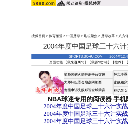
搜狐首页
>
体育频道
>
中国足球
>
足坛聚焦
>
足球改革
>
八方
2004年度中国足球三十六计
SPORTS.SOHU.COM 2004年12
页面功能 【
我来说两句
】【
我要“揪”错
】【
推荐
】
林志玲裸
范帅苦恼火箭唯麦蒂敢突破
大师杯组委会炮轰阿加西
张靓颖穿
鲁能申诉失败郑智全球禁赛
林忆莲女
NBA球迷专用的阅读器
手机
2004年度中国足球三十六计实战
2004年度中国足球三十六计实战
2004年度中国足球三十六计实战