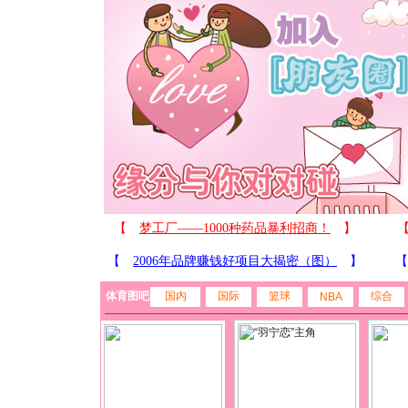
体育图吧
国内
国际
篮球
综合
NBA