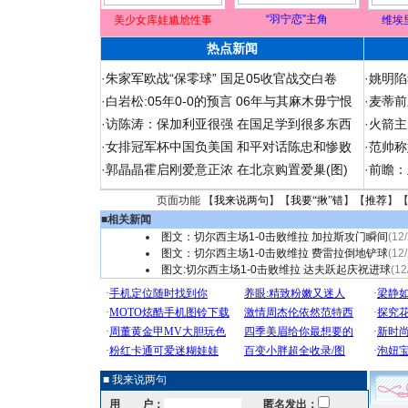
“羽宁恋”主角
美少女库娃尴尬性事
维埃
热点新闻
·
朱家军欧战“保零球” 国足05收官战交白卷
·
姚明陷
·
白岩松:05年0-0的预言 06年与其麻木毋宁恨
·
麦蒂前
·
访陈涛：保加利亚很强 在国足学到很多东西
·
火箭主
·
女排冠军杯中国负美国 和平对话陈忠和惨败
·
范帅称
·
郭晶晶霍启刚爱意正浓 在北京购置爱巢(图)
·
前瞻：
页面功能 【
我来说两句
】【
我要“揪”错
】【
推荐
】
■
相关新闻
图文：切尔西主场1-0击败维拉 加拉斯攻门瞬间
(12
图文：切尔西主场1-0击败维拉 费雷拉倒地铲球
(12
图文:切尔西主场1-0击败维拉 达夫跃起庆祝进球
(12
■ 我来说两句
用 户：
匿名发出：