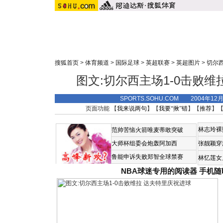
搜狐首页
>
体育频道
>
国际足球
>
英超联赛
>
英超图片
>
切尔西
图文:切尔西主场1-0击败维
SPORTS.SOHU.COM 2004年12
页面功能 【
我来说两句
】【
我要“揪”错
】【
推荐
】
林志玲裸
范帅苦恼火箭唯麦蒂敢突破
大师杯组委会炮轰阿加西
张靓颖穿
鲁能申诉失败郑智全球禁赛
林忆莲女
NBA球迷专用的阅读器
手机随