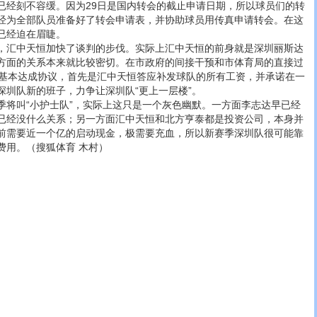
刻不容缓。因为29日是国内转会的截止申请日期，所以球员们的转
经为全部队员准备好了转会申请表，并协助球员用传真申请转会。在这
已经迫在眉睫。
汇中天恒加快了谈判的步伐。实际上汇中天恒的前身就是深圳丽斯达
方面的关系本来就比较密切。在市政府的间接干预和市体育局的直接过
于基本达成协议，首先是汇中天恒答应补发球队的所有工资，并承诺在一
深圳队新的班子，力争让深圳队“更上一层楼”。
叫“小护士队”，实际上这只是一个灰色幽默。一方面李志达早已经
已经没什么关系；另一方面汇中天恒和北方亨泰都是投资公司，本身并
前需要近一个亿的启动现金，极需要充血，所以新赛季深圳队很可能靠
费用。（搜狐体育 木村）