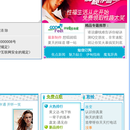
精品专题推荐：
谁说赚钱难告诉你秘诀
最新制作
想唱就唱
测IQ交朋友，非常速配
000008号
夏天的味道
哪一站
就让你笑火暴搞笑到底
理规定》
短信订阅
护互联网安全的规定》
焦点新闻
魅力贴士
伊甸指南
魔鬼辞典