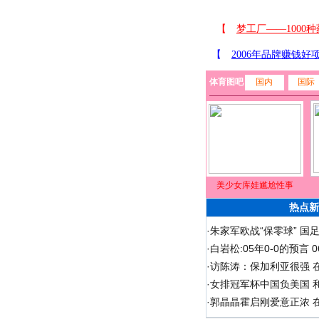
体育图吧
国内
国际
美少女库娃尴尬性事
热点新
·
朱家军欧战“保零球” 国
·
白岩松:05年0-0的预言
·
访陈涛：保加利亚很强 
·
女排冠军杯中国负美国 
·
郭晶晶霍启刚爱意正浓 在