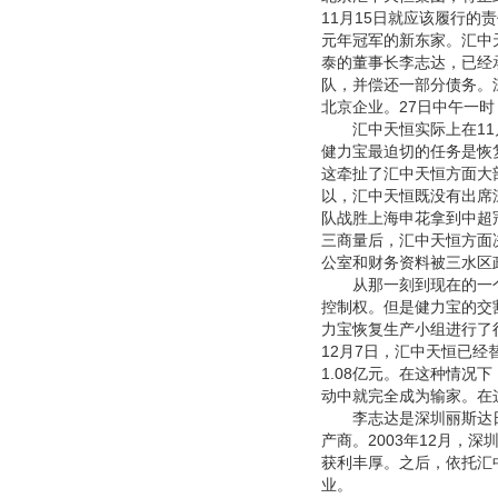
11月15日就应该履行的
元年冠军的新东家。汇中
泰的董事长李志达，已经承
队，并偿还一部分债务。
北京企业。27日中午一
汇中天恒实际上在11月
健力宝最迫切的任务是恢
这牵扯了汇中天恒方面大
以，汇中天恒既没有出席
队战胜上海申花拿到中超
三商量后，汇中天恒方面
公室和财务资料被三水区
从那一刻到现在的一个
控制权。但是健力宝的交
力宝恢复生产小组进行了
12月7日，汇中天恒已
1.08亿元。在这种情
动中就完全成为输家。在
李志达是深圳丽斯达日化
产商。2003年12月，
获利丰厚。之后，依托汇
业。