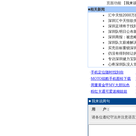
页面功能 【
我来
■
相关新闻
汇中天恒2000
深圳汇中天恒欲
深圳足球终于找
深圳队明日公布
深圳商报：被忽
深圳队欠薪难解决
买壳目标重锁深圳
仍没有得到转让
专访深圳健力宝队
心疼深圳队没人
■ 我来说两句
用 户：
请各位遵纪守法并注意语言