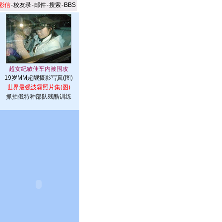
彩信
-
校友录
-
邮件
-
搜索
-
BBS
19岁MM超靓摄影写真(图)
世界最强波霸照片集(图)
抓拍俄特种部队残酷训练