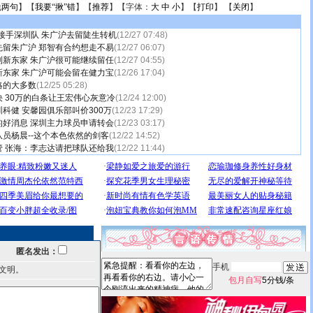
说两句
】【
我要“揪”错
】【
推荐
】【字体：
大
中
小
】【
打印
】 【
关闭
】
万接手深圳队 朱广沪去留陡生转机
(12/27 07:48)
先留朱广沪 郑智有合约想走不易
(12/27 06:07)
到新东家 朱广沪很可能继续留任
(12/27 04:55)
新东家 朱广沪可能会留在健力宝
(12/26 17:04)
略的大多数
(12/25 05:28)
 30万的白条让王宏伟心灰意冷
(12/24 12:00)
科健 安馨园俱乐部叫价300万
(12/23 17:29)
的好消息 深圳主力球员申请转会
(12/23 03:17)
员杨晨--这个本色依然的剑客
(12/22 14:52)
管 张海：李志达请把球队还给我
(12/22 11:44)
匿名发出：
手机
文明。
包月自写
5分钱/条