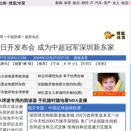
新闻
-
体育
-
娱乐
-
财经
-
IT
-
汽车
-
房产
-
女人
-
短信
-
球
>
中超联赛
>
最新动态
日开发布会 成为中超冠军深圳新东家
RTS.SOHU.COM 2004年12月27日07:50 搜狐体育
说两句
】【
我要“揪”错
】【
推荐
】【字体：
大
中
小
】【
打印
】 【
关闭
】
林志玲裸照热卖
章子怡秀纱裙
恼火箭唯麦蒂敢突破
组委会炮轰阿加西
张靓颖穿旗袍展古典韵味(图)
诉失败郑智全球禁赛
林忆莲女儿掌掴同学偷拍(图)
BA球迷专用的阅读器
手机随时随地看NBA直播
两次接近极
相关专题：
中国足球超级联赛
乐部的新东家
·
深圳球员热盼新老板发钱 250万政府奖金未见一分
在张海手中买
·
汇中天恒2000万接手深圳队 朱广沪去留陡生转机
区政府赶走的
·
合同还没有正式交换 张海自称还是健力宝股东
式履行他们在