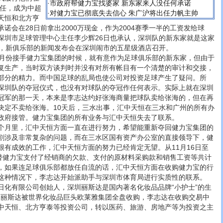
·
市政府帮健力宝找婆家 新东家来人没任何承诺
责任，成为中超
·
对健力宝已彻底失去信心 朱广沪将出任力帆主帅
天恒和北方亨
诺会在28日前拿出2000万现金，作为2004赛季一半的工资发给球
深圳市足球管理中心主任李少辉26日也承认，深圳队的新东家就是这家
时，新俱乐部的新闻发布会在深圳闹市的五星级酒店召开。
份接手健力宝集团的时候，就有意作为足球俱乐部的新东家，但由于
复生产，当时双方谈判时并没有对所有帐目有一个清楚的审计和交接，
部分的精力。而中国足球的乱局也使公司对投资足球产生了疑问。所
深圳队的夺冠仪式，也没有对球队的夺冠作任何表示。实际上就在深圳
冠军的那一天，本来是李志达约好张海商量把球队卖给张海的，但在再
决定不卖给张海。10天后，三水出事，汇中天恒在三水和广州的所有办
政府接管。健力宝集团的所有业务与汇中天恒失去了联系。
月里，汇中天恒方面一直在进行努力，希望能重新夺回健力宝集团的
割涉及非常复杂的问题，而在三水区国有资产办公室的直接领导下，健
很有成效的工作，汇中天恒方面的努力已经肯定无望。从11月16日至
经替健力宝支付了经销商的欠款、支付的原材料采购款和销售工资等共计
况下，如果连足球俱乐部都放任自流的话，汇中天恒方面在收购健力宝的行
这种情况下，李志达开始派助手与深圳市体育局进行实质性的联系。
有限公司创始人，深圳丽斯达是国内著名化妆品品牌“小护士”的生
深圳丽斯达被世界化妆品巨头欧莱雅集团全盘收购，李志达在收购交易中
中天恒、北方亨泰等投资公司，转以医药、旅游、房地产等为投资之主