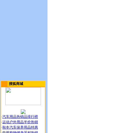
搜狐商城
·
汽车用品热销品排行榜
·
运动户外用品半价热销
·
秋冬汽车保养用品特惠
·
电视购物健身器材热销