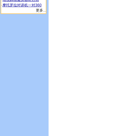
·
摩托罗拉对讲机一对360
更多...