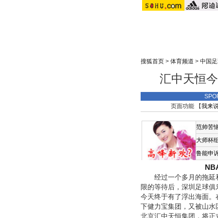
搜狐首页
>
体育频道
>
中国足
汇中天恒今
SPO
页面功能 【
我来
范帅苦
大师杯
鲁能申
N
经过一个多月的拖延和
限的等待后，深圳足球俱
今天终于有了浮出海面。
下健力宝集团，又被山水
北京汇中天恒集团，将正