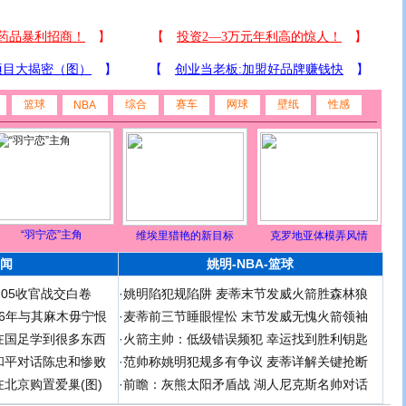
篮球
综合
赛车
网球
壁纸
性感
NBA
“羽宁恋”主角
维埃里猎艳的新目标
克罗地亚体模弄风情
闻
姚明-NBA-篮球
足05收官战交白卷
·
姚明陷犯规陷阱 麦蒂末节发威火箭胜森林狼
 06年与其麻木毋宁恨
·
麦蒂前三节睡眼惺忪 末节发威无愧火箭领袖
在国足学到很多东西
·
火箭主帅：低级错误频犯 幸运找到胜利钥匙
和平对话陈忠和惨败
·
范帅称姚明犯规多有争议 麦蒂详解关键抢断
北京购置爱巢(图)
·
前瞻：灰熊太阳矛盾战 湖人尼克斯名帅对话