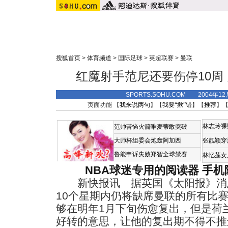
搜狐首页
>
体育频道
>
国际足球
>
英超联赛
>
曼联
红魔射手范尼还要伤停10周
SPORTS.SOHU.COM 2004年1
页面功能 【
我来说两句
】【
我要“揪”错
】【
推荐
】
林志玲裸
范帅苦恼火箭唯麦蒂敢突破
大师杯组委会炮轰阿加西
张靓颖穿
鲁能申诉失败郑智全球禁赛
林忆莲女
NBA球迷专用的阅读器
手机
新快报讯 据英国《太阳报》消
10个星期内仍将缺席曼联的所有比
够在明年1月下旬伤愈复出，但是荷
好转的意思，让他的复出期不得不推