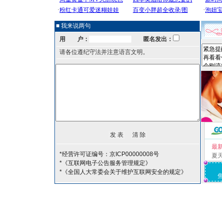
■ 我来说两句
用 户：
匿名发出：
请各位遵纪守法并注意语言文明。
最
*经营许可证编号：京ICP00000008号
夏
*《互联网电子公告服务管理规定》
*《全国人大常委会关于维护互联网安全的规定》