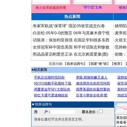
“羽宁恋”主角
美少女库娃尴尬性事
维埃
热点新闻
·
朱家军欧战“保零球” 国足05收官战交白卷
·
姚明陷
·
白岩松:05年0-0的预言 06年与其麻木毋宁恨
·
麦蒂前
·
访陈涛：保加利亚很强 在国足学到很多东西
·
火箭主
·
女排冠军杯中国负美国 和平对话陈忠和惨败
·
范帅称
·
郭晶晶霍启刚爱意正浓 在北京购置爱巢(图)
·
前瞻：
页面功能 【
我来说两句
】【
我要“揪”错
】【
推荐
】
■
相关新闻
■ 我来说两句
用 户：
匿名发出：
请各位遵纪守法并注意语言文明。