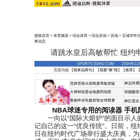
搜狐首页
>
体育频道
>
综合体育
>
综合其他
>
其他
>
五城市申办
奥动态
请跳水皇后高敏帮忙 纽约
SPORTS.SOHU.COM 2004年1
页面功能 【
我来说两句
】【
我要“揪”错
】【
推荐
】
林志玲裸
范帅苦恼火箭唯麦蒂敢突破
大师杯组委会炮轰阿加西
张靓颖穿
鲁能申诉失败郑智全球禁赛
林忆莲女
NBA球迷专用的阅读器
手机
一向以“国际大熔炉”的面目示人
记自己的这一“优良传统”。日前，纽
日在纽约时代广场举行盛大庆典，为纽