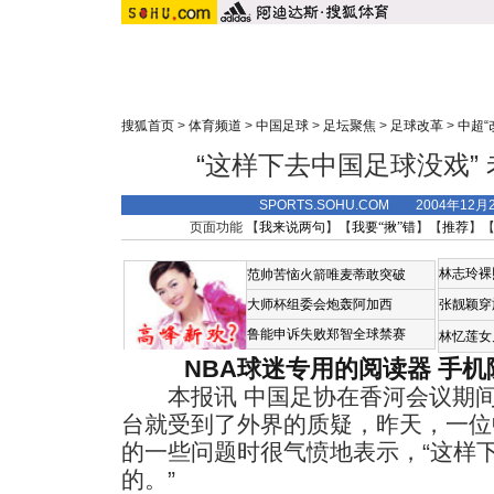
搜狐首页
>
体育频道
>
中国足球
>
足坛聚焦
>
足球改革
>
中超“
“这样下去中国足球没戏”
SPORTS.SOHU.COM 2004年12
页面功能 【
我来说两句
】【
我要“揪”错
】【
推荐
】
林志玲裸
范帅苦恼火箭唯麦蒂敢突破
大师杯组委会炮轰阿加西
张靓颖穿
鲁能申诉失败郑智全球禁赛
林忆莲女
NBA球迷专用的阅读器
手机
本报讯 中国足协在香河会议期间
台就受到了外界的质疑，昨天，一位
的一些问题时很气愤地表示，“这样
的。”