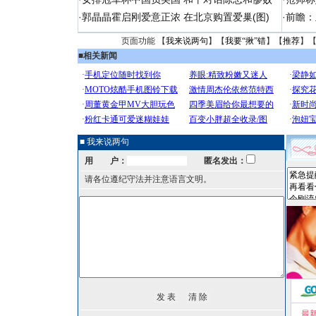
·
郭晶晶霍启刚爱意正浓 在北京购置爱巢(图)
·
前瞻：
页面功能 【
我来说两句
】【
我要“揪”错
】【
推荐
】
■
相关新闻
■ 我来说两句
用 户：
匿名发出：
请各位遵纪守法并注意语言文明。
最