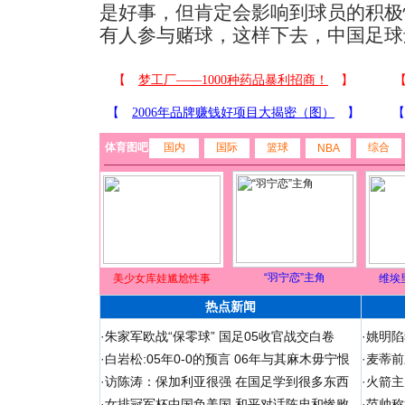
是好事，但肯定会影响到球员的积极
有人参与赌球，这样下去，中国足球
体育图吧
国内
国际
篮球
综合
NBA
“羽宁恋”主角
美少女库娃尴尬性事
维埃
热点新闻
·
朱家军欧战“保零球” 国足05收官战交白卷
·
姚明陷
·
白岩松:05年0-0的预言 06年与其麻木毋宁恨
·
麦蒂前
·
访陈涛：保加利亚很强 在国足学到很多东西
·
火箭主
·
女排冠军杯中国负美国 和平对话陈忠和惨败
·
范帅称