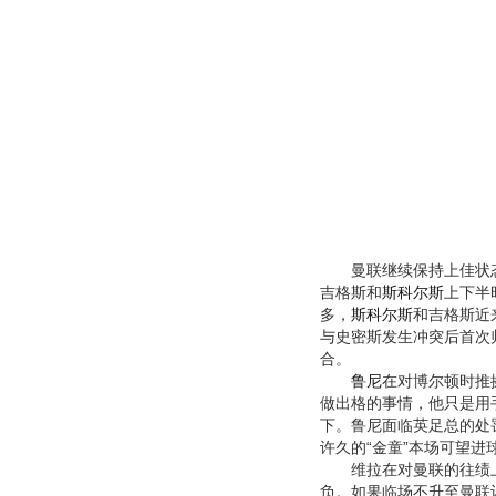
曼联继续保持上佳状态，
吉格斯和
斯科尔斯
上下半
多，
斯科尔斯
和吉格斯近
与史密斯发生冲突后首次
合。
鲁尼
在对博尔顿时推
做出格的事情，他只是用
下。鲁尼面临英足总的处
许久的“金童”本场可望进
维拉在对曼联的往绩上处
负。如果临场不升至曼联让