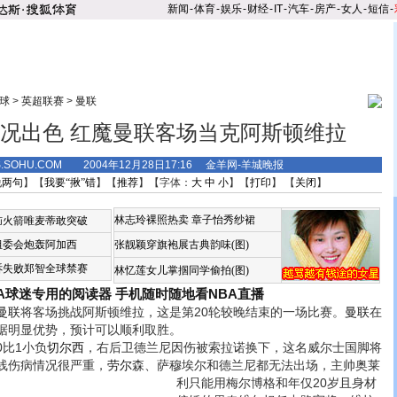
新闻
-
体育
-
娱乐
-
财经
-
IT
-
汽车
-
房产
-
女人
-
短信
-
球
>
英超联赛
>
曼联
况出色 红魔曼联客场当克阿斯顿维拉
S.SOHU.COM 2004年12月28日17:16 金羊网-羊城晚报
说两句
】【
我要“揪”错
】【
推荐
】【字体：
大
中
小
】【
打印
】 【
关闭
】
林志玲裸照热卖
章子怡秀纱裙
恼火箭唯麦蒂敢突破
组委会炮轰阿加西
张靓颖穿旗袍展古典韵味(图)
诉失败郑智全球禁赛
林忆莲女儿掌掴同学偷拍(图)
BA球迷专用的阅读器
手机随时随地看NBA直播
曼联
将客场挑战阿斯顿维拉，这是第20轮较晚结束的一场比赛。
曼联
在
据明显优势，预计可以顺利取胜。
比1小负
切尔西
，右后卫德兰尼因伤被索拉诺换下，这名威尔士国脚将
线伤病情况很严重，
劳尔
森、萨穆埃尔和德兰尼都无法出场，主帅奥莱
利
只能用梅尔博格和年仅20岁且身材