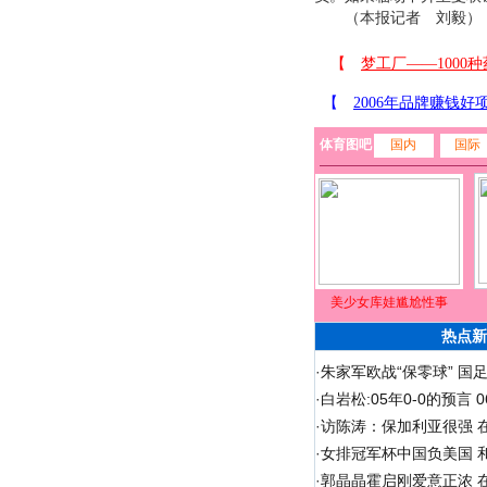
（本报记者 刘毅）
体育图吧
国内
国际
美少女库娃尴尬性事
热点新
·
朱家军欧战“保零球” 国
·
白岩松:05年0-0的预言
·
访陈涛：保加利亚很强 
·
女排冠军杯中国负美国 
·
郭晶晶霍启刚爱意正浓 在