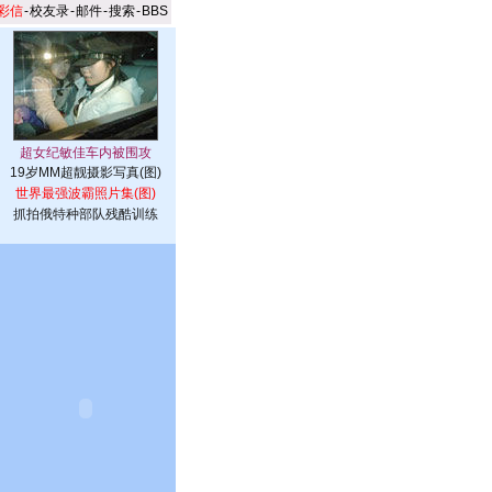
彩信
-
校友录
-
邮件
-
搜索
-
BBS
19岁MM超靓摄影写真(图)
世界最强波霸照片集(图)
抓拍俄特种部队残酷训练