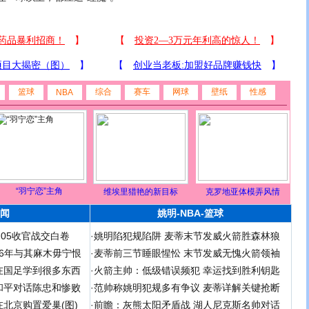
篮球
综合
赛车
网球
壁纸
性感
NBA
“羽宁恋”主角
维埃里猎艳的新目标
克罗地亚体模弄风情
闻
姚明-NBA-篮球
足05收官战交白卷
·
姚明陷犯规陷阱 麦蒂末节发威火箭胜森林狼
 06年与其麻木毋宁恨
·
麦蒂前三节睡眼惺忪 末节发威无愧火箭领袖
在国足学到很多东西
·
火箭主帅：低级错误频犯 幸运找到胜利钥匙
和平对话陈忠和惨败
·
范帅称姚明犯规多有争议 麦蒂详解关键抢断
北京购置爱巢(图)
·
前瞻：灰熊太阳矛盾战 湖人尼克斯名帅对话