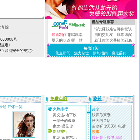
精品专题推荐：
谁说赚钱难告诉你秘诀
最新制作
想唱就唱
测IQ交朋友，非常速配
000008号
夏天的味道
哪一站
就让你笑火暴搞笑到底
理规定》
短信订阅
护互联网安全的规定》
焦点新闻
魅力贴士
伊甸指南
魔鬼辞典