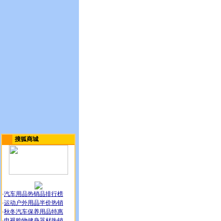
搜狐商城
·
汽车用品热销品排行榜
·
运动户外用品半价热销
·
秋冬汽车保养用品特惠
·
电视购物健身器材热销