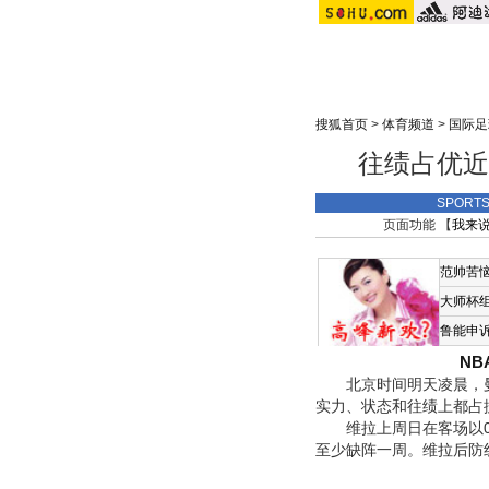
搜狐首页
>
体育频道
>
国际足
往绩占优近
SPORT
页面功能 【
我来
范帅苦
大师杯
鲁能申
N
北京时间明天凌晨，
实力、状态和往绩上都占
维拉上周日在客场以0
至少缺阵一周。维拉后防