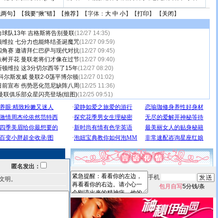
说两句
】【
我要“揪”错
】【
推荐
】【字体：
大
中
小
】【
打印
】 【
关闭
】
球队13年 吉格斯将告别曼联
(12/27 14:35)
顿维拉 七分力也能终结圣诞魔咒
(12/27 09:59)
四角赛 邀请拜仁巴萨与现代对抗
(12/27 09:45)
铁树开花 曼联老将们才像在过节
(12/27 09:40)
顿维拉 这3分切尔西等了15年
(12/27 08:20)
科尔斯发威 曼联2-0荡平博尔顿
(12/27 01:02)
日前宣布 伤势恶化范尼缺阵八周
(12/25 11:36)
曼联俱乐部众星闪亮登场(组图)
(12/25 09:51)
匿名发出：
手机
文明。
包月自写
5分钱/条