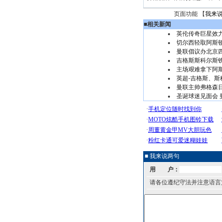
页面功能 【
我来
■
相关新闻
英伦传奇巨星效力
切尔西轻取阿斯
曼联倡议办北京
吉格斯斯科尔斯
主场艰难拿下阿斯
英超-吉格斯、斯
曼联主帅弗格森
圣诞球迷见面会 
■ 我来说两句
用 户：
请各位遵纪守法并注意语言