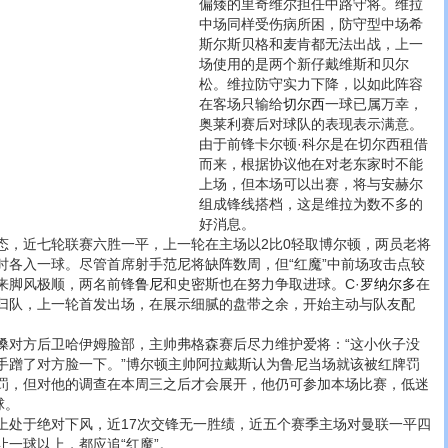
偏矮的里奇维尔担任中路守将。维拉
中场同样受伤病所困，防守型中场希
斯尔斯贝格和麦肯都无法出战，上一
场使用的是两个新仔戴维斯和贝尔
松。维拉防守实力下降，以如此阵容
在客场只输给
切尔西
一球已属万幸，
奥莱利赛后对球队的表现表示满意。
由于前锋卡尔顿·科尔是在切尔西租借
而来，根据协议他在对老东家时不能
上场，但本场可以出赛，将与安赫尔
组成锋线搭档，这是维拉为数不多的
好消息。
近七轮联赛六胜一平，上一轮在主场以2比0轻取博尔顿，两员老将
时各入一球。尽管首席射手范尼将缺阵数周，但“红魔”中前场攻击点较
来脚风极顺，两名前锋
鲁尼
和史密斯也在努力争取进球。C·
罗纳尔多
在
归队，上一轮首发出场，在展示细腻的盘带之余，开始主动与队友配
搡对方后卫哈伊姆脸部，主帅弗格森赛后尽力维护爱将：“这小伙子没
手蹭了对方脸一下。”博尔顿主帅阿拉戴斯认为鲁尼当场就该被红牌罚
罚，但对他的调查在本周三之后才会展开，他仍可参加本场比赛，低迷
球。
于绝对下风，近17次交锋无一胜绩，近五个赛季主场对曼联一平四
一球以上，都应追“红魔”。