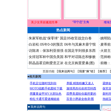
“羽宁恋”主角
美少女库娃尴尬性事
维埃
热点新闻
·
朱家军欧战“保零球” 国足05收官战交白卷
·
姚明陷
·
白岩松:05年0-0的预言 06年与其麻木毋宁恨
·
麦蒂前
·
访陈涛：保加利亚很强 在国足学到很多东西
·
火箭主
·
女排冠军杯中国负美国 和平对话陈忠和惨败
·
范帅称
·
郭晶晶霍启刚爱意正浓 在北京购置爱巢(图)
·
前瞻：
页面功能 【
我来说两句
】【
我要“揪”错
】【
推荐
】
■
相关新闻
■ 我来说两句