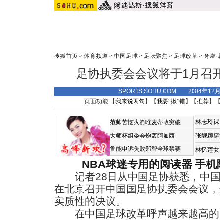
搜狐首页
>
体育频道
>
中国足球
>
足坛聚焦
>
足球改革
>
务虚
足协执委会会议将于1月召
SPORTS.SOHU.COM 2004年12
页面功能 【
我来说两句
】【
我要“揪”错
】【
推荐
】
林志玲裸
范帅苦恼火箭唯麦蒂敢突破
大师杯组委会炮轰阿加西
张靓颖穿
鲁能申诉失败郑智全球禁赛
林忆莲女
NBA球迷专用的阅读器
手机
记者28日从中国足协获悉，中国足
在北京召开中国国足协执委会会议，
实质性的决议。
在中国足球改革呼声越来越高的