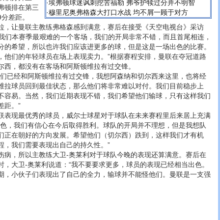
·
埃弗顿球迷讽刺挖苦福勒 弗爷护犊过分并不明智
弗顿排在第三
·
穆里尼奥弗格森大打口水战 均不屑一顾于对方
9分差距。
，让曼联主教练弗格森感到满意，赛后在接受《天空电视台》采访
这是我们本赛季最艰难的一个客场，我们的开局非常不错，而且首尾相连，
分的希望，所以也许我们应该进更多的球，但是这是一场出色的比赛。
，他们的年轻球员在场上表现卖力。”根据赛程安排，曼联在夺冠道路
尔西，都没有在客场和阿斯顿维拉有过交锋。
已经和阿斯顿维拉有过交锋，我想阿森纳和切尔西来这里，也将经
维拉球员回到最佳状态，那么他们将非常难以对付。我们目前稳步上
不容易。当然，我们近期表现不错，我们希望他们输球，只有这样我们
差距。”
表现最优秀的球员，威尔士球星对于球队在未来赛程里后来居上充满
出色，我们有信心在今后取得胜利。球队的开局并不理想，但是我想队
们正在朝好的方向发展。希望他们（切尔西）跌到，这样我们才有机
程，我们需要表现出自己的持久性。”
，所以主教练大卫-奥莱利对于球队今晚的表现还算满意。赛后在
时，大卫-奥莱利说道：“我不要要求更多，球员的表现已经相当出色。
期，小伙子们表现出了自己的全力，输球并不能怪他们。曼联是一支强