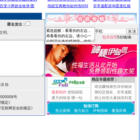
匿名发出：
手机
文明。
包月自写
5分钱/条
精品专题推荐：
谁说赚钱难告诉你秘诀
最新制作
想唱就唱
测IQ交朋友，非常速配
000008号
夏天的味道
哪一站
就让你笑火暴搞笑到底
理规定》
短信订阅
护互联网安全的规定》
焦点新闻
魅力贴士
伊甸指南
魔鬼辞典