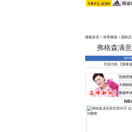
搜狐首页
>
体育频道
>
国际足
弗格森满意
SPO
页面功能 【
我来
范帅苦
大师杯
鲁能申
N