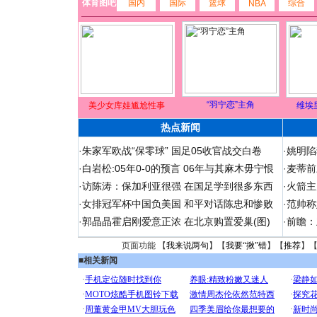
体育图吧
国内
国际
篮球
综合
NBA
“羽宁恋”主角
美少女库娃尴尬性事
维埃
热点新闻
·
朱家军欧战“保零球” 国足05收官战交白卷
·
姚明陷
·
白岩松:05年0-0的预言 06年与其麻木毋宁恨
·
麦蒂前
·
访陈涛：保加利亚很强 在国足学到很多东西
·
火箭主
·
女排冠军杯中国负美国 和平对话陈忠和惨败
·
范帅称
·
郭晶晶霍启刚爱意正浓 在北京购置爱巢(图)
·
前瞻：
页面功能 【
我来说两句
】【
我要“揪”错
】【
推荐
】
■
相关新闻