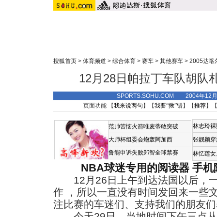
搜狐首页
>
体育频道
>
综合体育
>
赛车
>
其他赛车
>
2005达
12月28日帕拉丁车队胡
SPORTS.SOHU.COM 2004年12
页面功能 【
我来说两句
】【
我要“揪”错
】【
推荐
】
林志玲裸
范帅苦恼火箭唯麦蒂敢突破
大师杯组委会炮轰阿加西
张靓颖穿
鲁能申诉失败郑智全球禁赛
林忆莲女
NBA球迷专用的阅读器
手机
12月26日上午到达法国以后，
作 ，所以一直没有时间发回来一些
注比赛的车迷们、支持我们的朋友们
今天29日，当地时间下午三点从