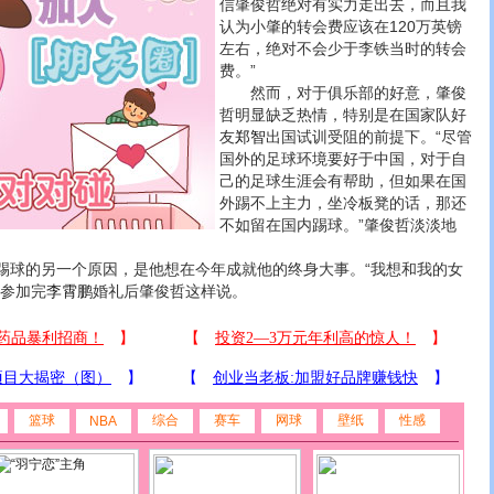
信肇俊哲绝对有实力走出去，而且我
认为小肇的转会费应该在120万英镑
左右，绝对不会少于李铁当时的转会
费。”
然而，对于俱乐部的好意，肇俊
哲明显缺乏热情，特别是在国家队好
友
郑智
出国试训受阻的前提下。“尽管
国外的足球环境要好于中国，对于自
己的足球生涯会有帮助，但如果在国
外踢不上主力，坐冷板凳的话，那还
不如留在国内踢球。”肇俊哲淡淡地
的另一个原因，是他想在今年成就他的终身大事。“我想和我的女
在参加完
李霄鹏
婚礼后肇俊哲这样说。
篮球
综合
赛车
网球
壁纸
性感
NBA