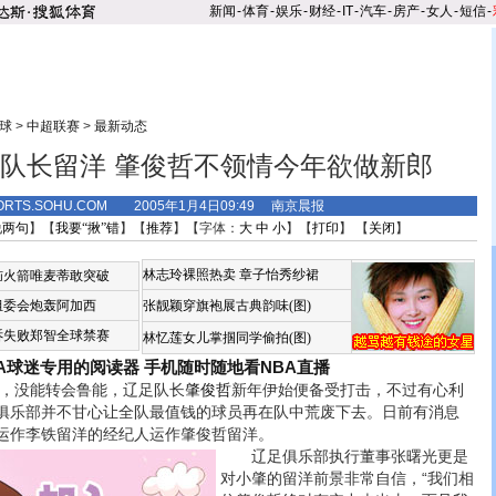
新闻
-
体育
-
娱乐
-
财经
-
IT
-
汽车
-
房产
-
女人
-
短信
-
球
>
中超联赛
>
最新动态
队长留洋 肇俊哲不领情今年欲做新郎
ORTS.SOHU.COM 2005年1月4日09:49 南京晨报
说两句
】【
我要“揪”错
】【
推荐
】【字体：
大
中
小
】【
打印
】 【
关闭
】
林志玲裸照热卖
章子怡秀纱裙
恼火箭唯麦蒂敢突破
组委会炮轰阿加西
张靓颖穿旗袍展古典韵味(图)
诉失败郑智全球禁赛
林忆莲女儿掌掴同学偷拍(图)
BA球迷专用的阅读器
手机随时随地看NBA直播
，没能转会鲁能，辽足队长
肇俊哲
新年伊始便备受打击，不过有心利
俱乐部并不甘心让全队最值钱的球员再在队中荒废下去。日前有消息
运作李铁留洋的经纪人运作肇俊哲留洋。
辽足俱乐部执行董事张曙光更是
对小肇的留洋前景非常自信，“我们相