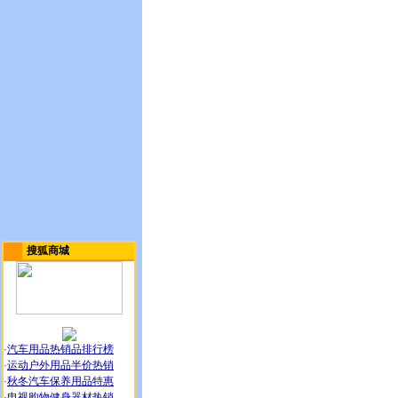
搜狐商城
·
汽车用品热销品排行榜
·
运动户外用品半价热销
·
秋冬汽车保养用品特惠
·
电视购物健身器材热销