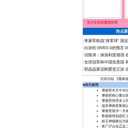
美少女库娃尴尬性事
热点新
·
朱家军欧战“保零球” 国
·
白岩松:05年0-0的预言
·
访陈涛：保加利亚很强 
·
女排冠军杯中国负美国 
·
郭晶晶霍启刚爱意正浓 在
页面功能 【
我来
■
相关新闻
肇俊哲本月中旬
肇俊哲铁心要出
肇俊哲徐亮未上
放弃肇俊哲鲁能
肇俊哲留洋一月
鲁能移情别恋盯上
标王神秘换位为
朱广沪点名辽足