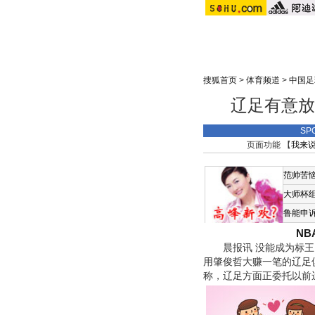
搜狐首页
>
体育频道
>
中国足
辽足有意放
SP
页面功能 【
我来
范帅苦
大师杯
鲁能申
N
晨报讯 没能成为标王
用肇俊哲大赚一笔的辽足
称，辽足方面正委托以前