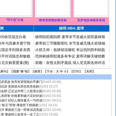
“羽宁恋”主角
维埃里猎艳的新目标
克罗地亚体模弄风情
闻
姚明-NBA-篮球
足05收官战交白卷
·
姚明陷犯规陷阱 麦蒂末节发威火箭胜森林狼
 06年与其麻木毋宁恨
·
麦蒂前三节睡眼惺忪 末节发威无愧火箭领袖
在国足学到很多东西
·
火箭主帅：低级错误频犯 幸运找到胜利钥匙
和平对话陈忠和惨败
·
范帅称姚明犯规多有争议 麦蒂详解关键抢断
北京购置爱巢(图)
·
前瞻：灰熊太阳矛盾战 湖人尼克斯名帅对话
说两句
】【
我要“揪”错
】【
推荐
】【字体：
大
中
小
】【
打印
】 【
关闭
】
试训英超 徐亮有望登陆比甲豪门
(01/03 16:46)
国试训 英国俱乐部也有意收购
(01/03 10:27)
转会榜 辽足运作帮二人联系出国
(01/02 05:39)
认准郑智 价格要和健力宝好好谈
(01/02 03:43)
难成行 经纪人期待夏天一气呵成
(01/01 09:21)
“标王”郑智-肇俊哲下榜揭密
(12/31 19:13)
留洋 肇俊哲三选一即将试训英超
(12/31 10:44)
二将 肇俊哲心灰意冷一走了之
(12/31 15:00)