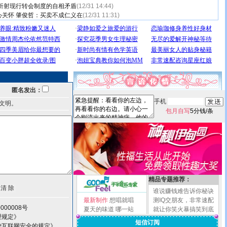
 折射现行转会制度的自相矛盾
(12/31 14:44)
心关怀 肇俊哲：买卖不成仁义在
(12/31 11:31)
匿名发出：
手机
文明。
包月自写
5分钱/条
精品专题推荐：
谁说赚钱难告诉你秘诀
最新制作
想唱就唱
测IQ交朋友，非常速配
000008号
夏天的味道
哪一站
就让你笑火暴搞笑到底
理规定》
短信订阅
护互联网安全的规定》