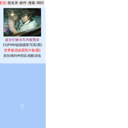
彩信
-
校友录
-
邮件
-
搜索
-
BBS
19岁MM超靓摄影写真(图)
世界最强波霸照片集(图)
抓拍俄特种部队残酷训练