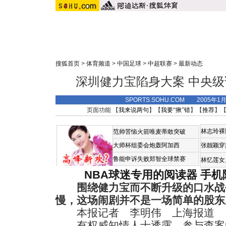
搜狐首页
>
体育频道
>
中国足球
>
中超联赛
>
最新动态
深圳健力宝陷身大案 中央
SPORTS.SOHU.COM 2005年1
页面功能 【
我来说两句
】【
我要“揪”错
】【
推荐
】
林志玲裸
范帅苦恼火箭唯麦蒂敢突破
大师杯组委会炮轰阿加西
张靓颖穿
鲁能申诉失败郑智全球禁赛
林忆莲女
NBA球迷专用的阅读器
手机
围绕健力宝而不断升级的口水战
慢，这场闹剧并不是一场简单的股东
本报记者 李明伟 上海报道
有权威知情人士透露，参与查案