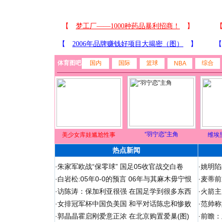
体育图吧
国内
国际
篮球
综合
NBA
“羽宁恋”主角
美少女库娃尴尬性事
维埃
热点新闻
·
朱家军欧战“保零球” 国足05收官战交白卷
·
姚明陷
·
白岩松:05年0-0的预言 06年与其麻木毋宁恨
·
麦蒂前
·
访陈涛：保加利亚很强 在国足学到很多东西
·
火箭主
·
女排冠军杯中国负美国 和平对话陈忠和惨败
·
范帅称
·
郭晶晶霍启刚爱意正浓 在北京购置爱巢(图)
·
前瞻：