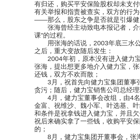
有归还，购买平安保险股权却未支付
有关举报和指责被查实，双方的行为
——那么，股东之争是否就是引爆健
张海曾经主动致电本报记者，介绍那
课”的过程。
用张海的话说，2003年底三水
之后，重大变故随后发生：
2004年初，原本没有进入健力
张海，提出想更多地介入健力宝，张
还钱，双方不欢而散；
3月，祝首先向健力宝集团董事张
贪污；随后，健力宝销售公司总经理
4月，健力宝董事会改组，由4名
金富、祝维沙、魏小军、叶选基、叶
和条件是祝拿钱进入健力宝，并且欠
祝后来确实拿了一些钱，收购平安保险
的；
8月，健力宝集团开董事会，张海