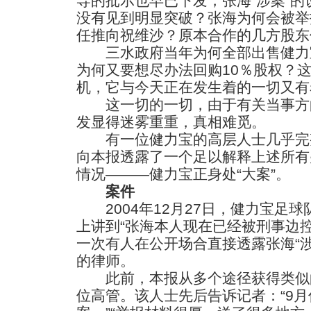
导的批示也早已下发，张海“涉案”
没有见到明显突破？张海为何会被举
任推向祝维沙？原本合作的几方股东
三水政府当年为何全部出售健力
为何又要想尽办法回购10％股权？
机，它与今天正在发生着的一切又有
这一切的一切，由于有关当事方
发显得迷雾重重，真相难觅。
有一位健力宝的高层人士几乎完
向本报透露了一个足以解释上述所有
情况———健力宝正身处“大案”。
案件
2004年12月27日，健力宝足
上讲到“张海本人现在已经被刑事边
一次有人在公开场合直接透露张海“
的律师。
此前，本报从多个途径获得类似
位高管。该人士先后告诉记者：“9