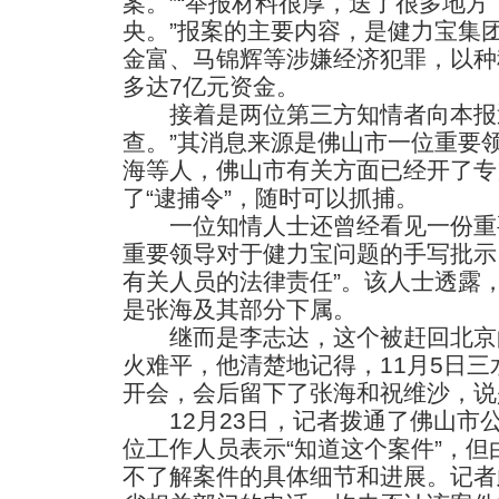
案。”“举报材料很厚，送了很多地
央。”报案的主要内容，是健力宝集
金富、马锦辉等涉嫌经济犯罪，以种
多达7亿元资金。
接着是两位第三方知情者向本报透
查。”其消息来源是佛山市一位重要
海等人，佛山市有关方面已经开了专
了“逮捕令”，随时可以抓捕。
一位知情人士还曾经看见一份重
重要领导对于健力宝问题的手写批示
有关人员的法律责任”。该人士透露，
是张海及其部分下属。
继而是李志达，这个被赶回北京的
火难平，他清楚地记得，11月5日
开会，会后留下了张海和祝维沙，说是
12月23日，记者拨通了佛山市
位工作人员表示“知道这个案件”，
不了解案件的具体细节和进展。记者