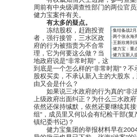
周前有中央级调查性部门的两位官员
健力宝案件有关。
有太多的疑点。
冻结股权，赶跑投资
·
集结备战2月
·
两个张永海亮
者，强行接管，三水区政
·
王新欣将到
府的行为被指责为不合常
·
健力宝：重点
理，它为何要这么做？当
·
健力宝新人
地政府说是“非常时期”，这
到底是一个怎么样的“非常时期”？
股权买卖，不承认新入主的大股东，
由又会是什么？
如果说三水政府的行为真的“非法
上级政府出面纠正？为什么三水政府
依然还保持缄默，依然还要继续其接
组”，成员里又何以会有纪检干部(
镇纪委书记)？
健力宝集团的举报材料早在2004