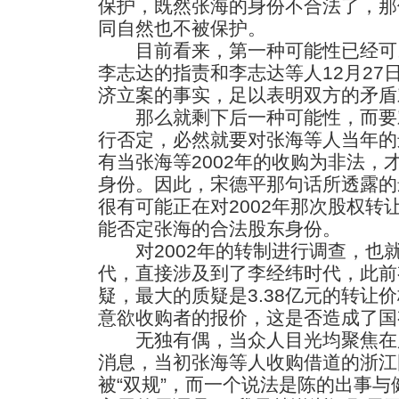
保护，既然张海的身份不合法了，那
同自然也不被保护。
目前看来，第一种可能性已经可
李志达的指责和李志达等人12月27
济立案的事实，足以表明双方的矛盾
那么就剩下后一种可能性，而要
行否定，必然就要对张海等人当年的
有当张海等2002年的收购为非法，
身份。因此，宋德平那句话所透露的
很有可能正在对2002年那次股权转
能否定张海的合法股东身份。
对2002年的转制进行调查，也
代，直接涉及到了李经纬时代，此前
疑，最大的质疑是3.38亿元的转让
意欲收购者的报价，这是否造成了国
无独有偶，当众人目光均聚焦在
消息，当初张海等人收购借道的浙江
被“双规”，而一个说法是陈的出事