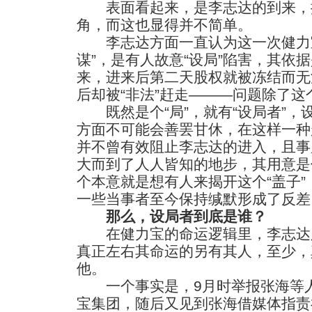
表面看起来，是李志达的到来，揭
角，而这也显得并不简单。
李志达方面一直认为这一次健力宝
谋”，是有人故意“设局”陷害，其依
来，进来后第二天股权就被冻结而无
后却被“非法”赶走———问题除了
既然是个“局”，就有“设局者”，
方面不可能会善罢甘休，在这样一种
并不曾有效阻止李志达的进入，且事
大而到了人人皆知的地步，其用意是
个本意就是想有人来揭开这个“盖子
一些当事者至今保持缄默形成了反差
那么，设局者到底是谁？
在健力宝的命运逻辑里，李志达只
真正左右其命运的另有其人，至少，
他。
一个事实是，9月时举报张海等人
宝集团，随后又见到张海借媒体指责