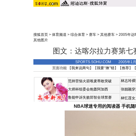
搜狐首页
>
体育频道
>
综合体育
>
赛车
>
其他赛车
>
2005年
其他图片
图文：达喀尔拉力赛第七
SPORTS.SOHU.COM 2005年1
页面功能 【
我来说两句
】【
我要“揪”错
】【
推荐
】
林志玲裸
范帅苦恼火箭唯麦蒂敢突破
大师杯组委会炮轰阿加西
张靓颖穿
鲁能申诉失败郑智全球禁赛
林忆莲女
NBA球迷专用的阅读器
手机随