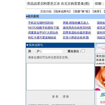
·
郭晶晶霍启刚爱意正浓 在北京购置爱巢(图)
·
前瞻：
页面功能 【
我来说两句
】【
我要“揪”错
】【
推荐
】
■
相关新闻
■ 我来说两句
用 户：
匿名发出：
请各位遵纪守法并注意语言文明。
最