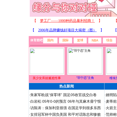
体育图吧
国内
国际
篮球
综合
NBA
“羽宁恋”主角
美少女库娃尴尬性事
维埃
热点新闻
·
朱家军欧战“保零球” 国足05收官战交白卷
·
姚明陷
·
白岩松:05年0-0的预言 06年与其麻木毋宁恨
·
麦蒂前
·
访陈涛：保加利亚很强 在国足学到很多东西
·
火箭主
·
女排冠军杯中国负美国 和平对话陈忠和惨败
·
范帅称