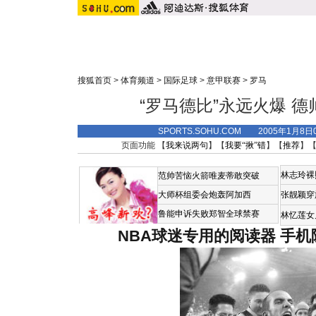
搜狐首页
>
体育频道
>
国际足球
>
意甲联赛
>
罗马
“罗马德比”永远火爆 德帅
SPORTS.SOHU.COM 2005年1月8
页面功能 【
我来说两句
】【
我要“揪”错
】【
推荐
】
林志玲裸
范帅苦恼火箭唯麦蒂敢突破
大师杯组委会炮轰阿加西
张靓颖穿
鲁能申诉失败郑智全球禁赛
林忆莲女
NBA球迷专用的阅读器
手机