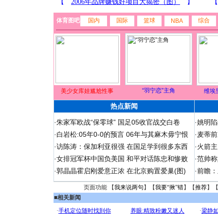
体育图吧
国内
国际
篮球
综合
NBA
“羽宁恋”主角
美少女库娃尴尬性事
维埃
热点新闻
·
朱家军欧战“保零球” 国足05收官战交白卷
·
姚明陷
·
白岩松:05年0-0的预言 06年与其麻木毋宁恨
·
麦蒂前
·
访陈涛：保加利亚很强 在国足学到很多东西
·
火箭主
·
女排冠军杯中国负美国 和平对话陈忠和惨败
·
范帅称
·
郭晶晶霍启刚爱意正浓 在北京购置爱巢(图)
·
前瞻：
页面功能 【
我来说两句
】【
我要“揪”错
】【
推荐
】
■
相关新闻