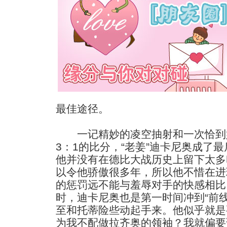
最佳途径。
一记精妙的凌空抽射和一次恰到
3：1的比分，“老姜”迪卡尼奥成了
他并没有在德比大战历史上留下太多
以令他骄傲很多年，所以他不惜在进
的惩罚远不能与羞辱对手的快感相比
时，迪卡尼奥也是第一时间冲到“前
至和托蒂险些动起手来。他似乎就是
为我不配做拉齐奥的领袖？我就偏要