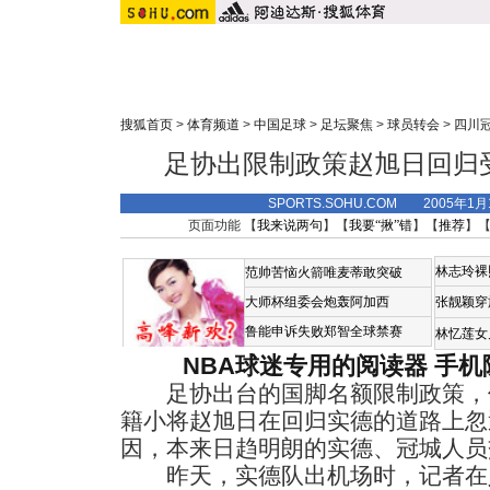
搜狐首页
>
体育频道
>
中国足球
>
足坛聚焦
>
球员转会
>
四川
足协出限制政策赵旭日回归
SPORTS.SOHU.COM 2005年1
页面功能 【
我来说两句
】【
我要“揪”错
】【
推荐
】
林志玲裸
范帅苦恼火箭唯麦蒂敢突破
大师杯组委会炮轰阿加西
张靓颖穿
鲁能申诉失败郑智全球禁赛
林忆莲女
NBA球迷专用的阅读器
手机
足协出台的国脚名额限制政策，
籍小将赵旭日在回归实德的道路上忽
因，本来日趋明朗的实德、冠城人员
昨天，实德队出机场时，记者在