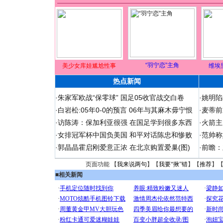
“羽宁恋”主角
美少女库娃尴尬性事
维埃
热点新闻
·
朱家军欧战“保零球” 国足05收官战交白卷
·
姚明陷
·
白岩松:05年0-0的预言 06年与其麻木毋宁恨
·
麦蒂前
·
访陈涛：保加利亚很强 在国足学到很多东西
·
火箭主
·
女排冠军杯中国负美国 和平对话陈忠和惨败
·
范帅称
·
郭晶晶霍启刚爱意正浓 在北京购置爱巢(图)
·
前瞻：
页面功能 【
我来说两句
】【
我要“揪”错
】【
推荐
】
■
相关新闻